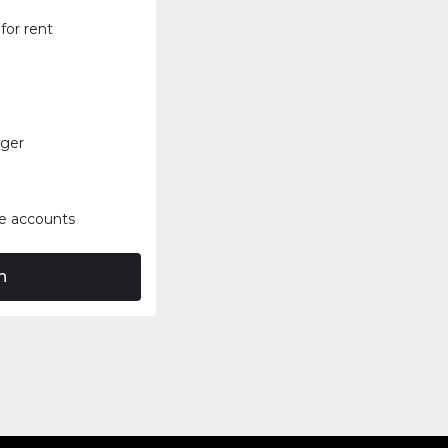
for rent
nger
e accounts
n