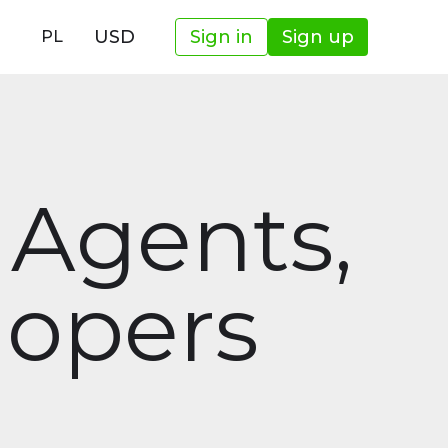
USD
Sign in
Sign up
PL
 Agents,
lopers