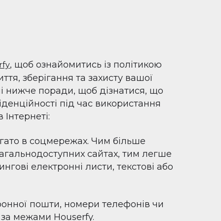
, щоб ознайомитись із політикою
rfy
ття, зберігання та захисту вашої
і нижче поради, щоб дізнатися, що
іденційності під час використання
 Інтернеті:
агато в соцмережах. Чим більше
загальнодоступних сайтах, тим легше
гові електронні листи, текстові або
ронної пошти, номери телефонів чи
за межами Houserfy.