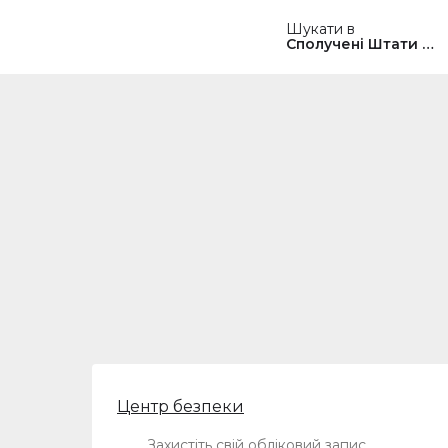
Шукати в
Сполучені Штати Ам
Центр безпеки
Захистіть свій обліковий запис