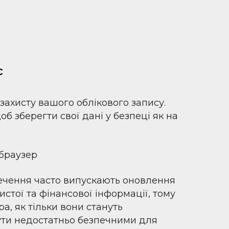
с
захисту вашого облікового запису.
об зберегти свої дані у безпеці як на
 браузер
ечення часто випускають оновлення
стої та фінансової інформації, тому
а, як тільки вони стануть
ути недостатньо безпечними для