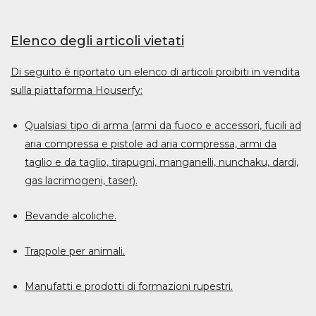
Elenco degli articoli vietati
Di seguito è riportato un elenco di articoli proibiti in vendita
sulla piattaforma Houserfy:
Qualsiasi tipo di arma (armi da fuoco e accessori, fucili ad
aria compressa e pistole ad aria compressa, armi da
taglio e da taglio, tirapugni, manganelli, nunchaku, dardi,
gas lacrimogeni, taser).
Bevande alcoliche.
Trappole per animali.
Manufatti e prodotti di formazioni rupestri.