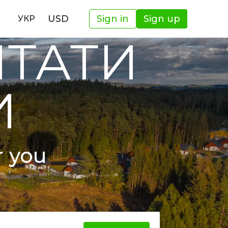
USD
Sign in
Sign up
УКР
ШТАТИ
И
r you