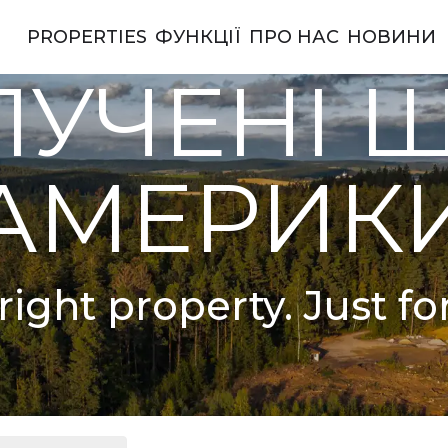
PROPERTIES
ФУНКЦІЇ
ПРО НАС
НОВИНИ
ерики
УЧЕНІ 
АМЕРИК
right property. Just fo