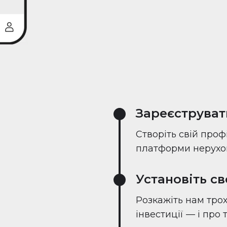
Зареєструват
Створіть свій проф
платформи нерухом
Установіть с
Розкажіть нам трох
інвестиції — і про