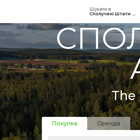
Шукати в
Сполучені Штати Ам
СПОЛ
The 
Покупка
Оренда