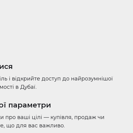
ися
іль і відкрийте доступ до найрозумнішої
ості в Дубаї.
вої параметри
и про ваші цілі — купівля, продаж чи
 те, що для вас важливо.