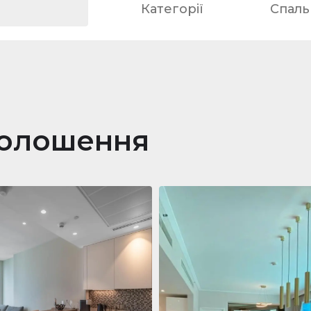
Категорії
Спальн
голошення
ра
688 011 $