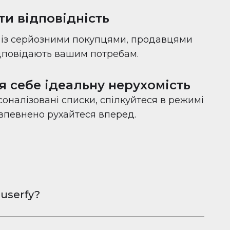
ти відповідність
с із серйозними покупцями, продавцями
ідповідають вашим потребам.
я себе ідеальну нерухомість
оналізовані списки, спілкуйтеся в режимі
 впевнено рухайтеся вперед.
userfy?
овна програма для обміну фотографіями
Android, розроблена, щоб допомогти