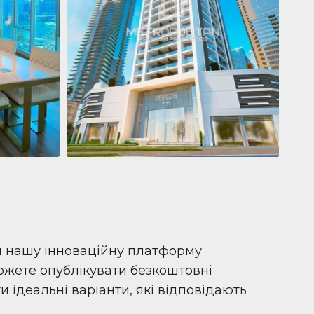
Квартира
681 199 $
Pelagos by IGO
e,
Pelagos by IGO, Dubai Marina, Dubai
1
2
71 м²
и нашу інноваційну платформу
можете опублікувати безкоштовні
 ідеальні варіанти, які відповідають