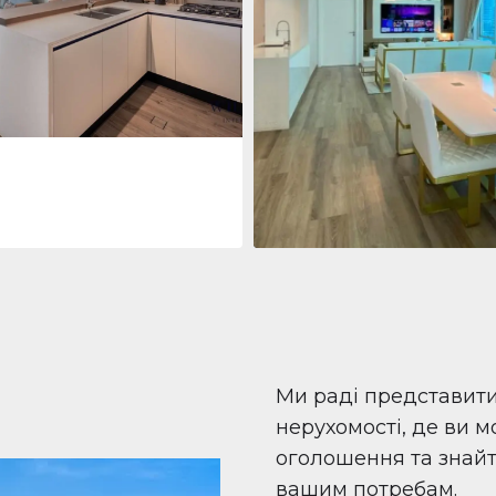
 Living Marina Gate
ving Marina Gate, Marina
i Marina, Dubai
Квартира
708 447 $
Beauport Tower
Beauport Tower, Marina Promenad
Dubai Marina, Dubai
1
2
96 м²
Ми раді представит
нерухомості, де ви 
оголошення та знайти
вашим потребам.