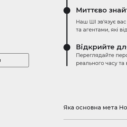
Миттєво знай
Наш ШІ зв'язує ва
та агентами, які в
Відкрийте дл
Переглядайте перс
и
реального часу та
Яка основна мета Ho
Houserfy — це безкошт
та відео для iPhone і 