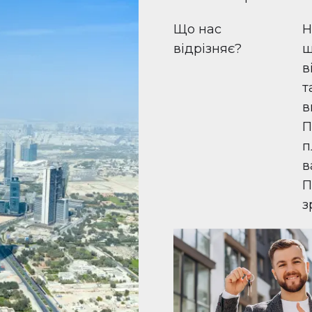
Що нас
Н
відрізняє?
ш
в
т
в
П
п
в
П
з