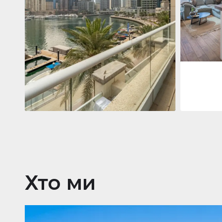
Jumeirah
Jumeirah Li
Gate, Duba
1
2
73 м²
Квартира
2 861 035 $
Beauport Tower
Beauport Tower, Marina Promenade,
Dubai Marina, Dubai
3
4
392 м²
Хто ми