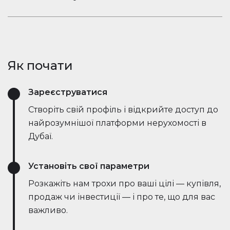
ринкові тенденції — все в режимі реального
Залишайтеся в розмові. Вбудований чат
часу. Він спрощує процес, заощаджує години
Houserfy дозволяє покупцям, продавцям та
зусиль і навіть веде переговори безпосередньо
агентам миттєво зв'язуватися — не потрібно
з ботами на стороні продавця, роблячи угоди
перемикатися між додатками. Задавайте
швидшими та ефективнішими, ніж будь-коли.
Як почати
запитання, діліться оголошеннями та отримуйте
оновлення в режимі реального часу — все в
Зареєструватися
одному місці.
Створіть свій профіль і відкрийте доступ до
найрозумнішої платформи нерухомості в
Дубаї.
Установіть свої параметри
Розкажіть нам трохи про ваші цілі — купівля,
продаж чи інвестиції — і про те, що для вас
важливо.