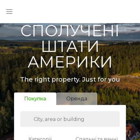
СПОЛУЧЕНІ
ШТАТИ
АМЕРИКИ
The right property. Just for you
Покупка
Оренда
Категорії
Спальні та ванні