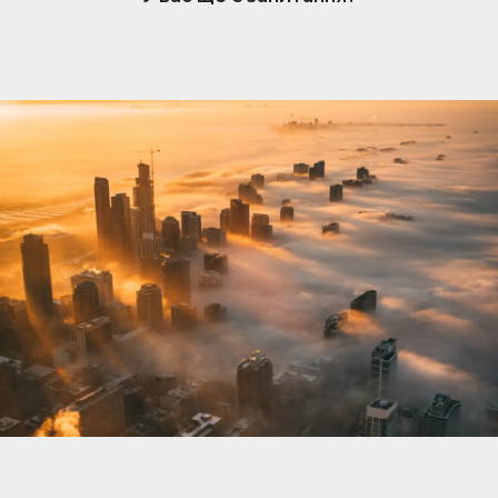
нерухомості. Коли вам подобається оголошення,
власник отримує сповіщення та може розпочати
розмову. Обмін повідомленнями простий, але
доступний лише власникам, які підписалися.
Щоб відповісти та зв’язатися з потенційними
покупцями чи орендарями, переконайтеся, що
ваша підписка активна.