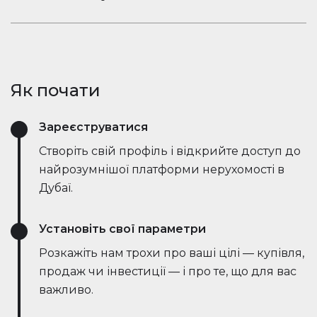
ринкові тенденції — все в режимі реального
Залишайтеся в розмові. Вбудований чат
часу. Він спрощує процес, заощаджує години
Houserfy дозволяє покупцям, продавцям та
зусиль і навіть веде переговори безпосередньо
агентам миттєво зв'язуватися — не потрібно
з ботами на стороні продавця, роблячи угоди
перемикатися між додатками. Задавайте
швидшими та ефективнішими, ніж будь-коли.
Як почати
запитання, діліться оголошеннями та отримуйте
оновлення в режимі реального часу — все в
Зареєструватися
одному місці.
Створіть свій профіль і відкрийте доступ до
найрозумнішої платформи нерухомості в
Дубаї.
Установіть свої параметри
Розкажіть нам трохи про ваші цілі — купівля,
продаж чи інвестиції — і про те, що для вас
важливо.