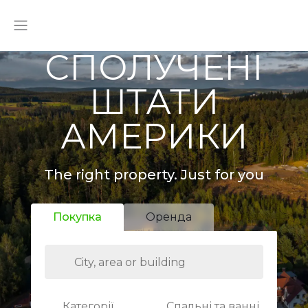
СПОЛУЧЕНІ
ШТАТИ
АМЕРИКИ
The right property. Just for you
Покупка
Оренда
Категорії
Спальні та ванні