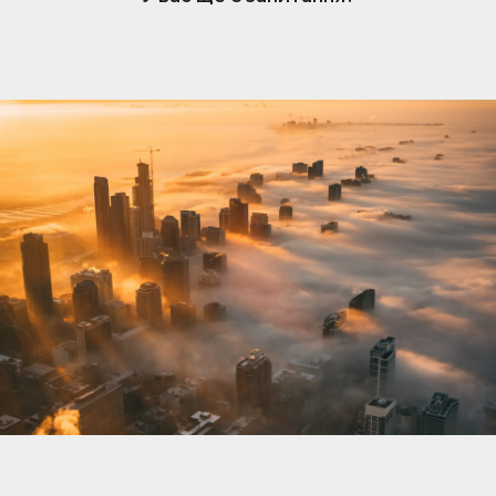
нерухомості. Коли вам подобається оголошення,
власник отримує сповіщення та може розпочати
розмову. Обмін повідомленнями простий, але
доступний лише власникам, які підписалися.
Щоб відповісти та зв’язатися з потенційними
покупцями чи орендарями, переконайтеся, що
ваша підписка активна.