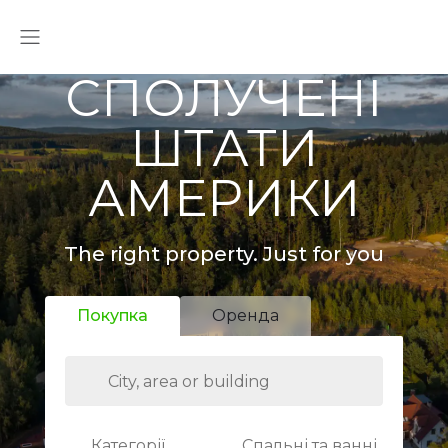
СПОЛУЧЕНІ
ШТАТИ
АМЕРИКИ
The right property. Just for you
Покупка
Оренда
Категорії
Спальні та ванні