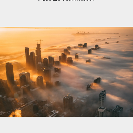
нерухомості. Коли вам подобається оголошення,
власник отримує сповіщення та може розпочати
розмову. Обмін повідомленнями простий, але
доступний лише власникам, які підписалися.
Щоб відповісти та зв’язатися з потенційними
покупцями чи орендарями, переконайтеся, що
ваша підписка активна.