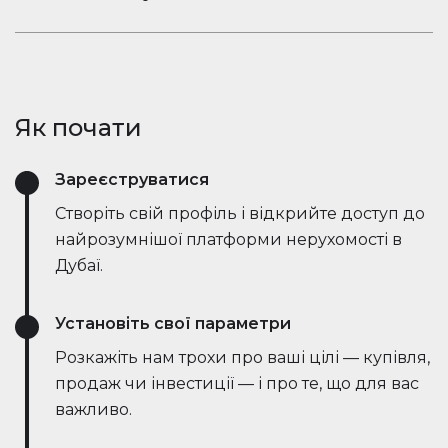
ринкові тенденції — все в режимі реального
Залишайтеся в розмові. Вбудований чат
часу. Він спрощує процес, заощаджує години
Houserfy дозволяє покупцям, продавцям та
зусиль і навіть веде переговори безпосередньо
агентам миттєво зв'язуватися — не потрібно
з ботами на стороні продавця, роблячи угоди
перемикатися між додатками. Задавайте
швидшими та ефективнішими, ніж будь-коли.
Як почати
запитання, діліться оголошеннями та отримуйте
оновлення в режимі реального часу — все в
Зареєструватися
одному місці.
Створіть свій профіль і відкрийте доступ до
найрозумнішої платформи нерухомості в
Дубаї.
Установіть свої параметри
Розкажіть нам трохи про ваші цілі — купівля,
продаж чи інвестиції — і про те, що для вас
важливо.