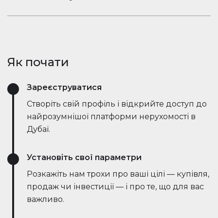
ринкові тенденції — все в режимі реального
Залишайтеся в розмові. Вбудований чат
часу. Він спрощує процес, заощаджує години
Houserfy дозволяє покупцям, продавцям та
зусиль і навіть веде переговори безпосередньо
агентам миттєво зв'язуватися — не потрібно
з ботами на стороні продавця, роблячи угоди
перемикатися між додатками. Задавайте
швидшими та ефективнішими, ніж будь-коли.
Як почати
запитання, діліться оголошеннями та отримуйте
оновлення в режимі реального часу — все в
Зареєструватися
одному місці.
Створіть свій профіль і відкрийте доступ до
найрозумнішої платформи нерухомості в
Дубаї.
Установіть свої параметри
Розкажіть нам трохи про ваші цілі — купівля,
продаж чи інвестиції — і про те, що для вас
важливо.