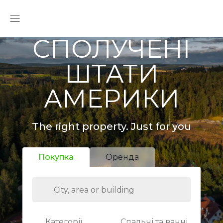
СПОЛУЧЕНІ
ШТАТИ
АМЕРИКИ
The right property. Just for you
Покупка
Оренда
Категорії
Спальні та ванні