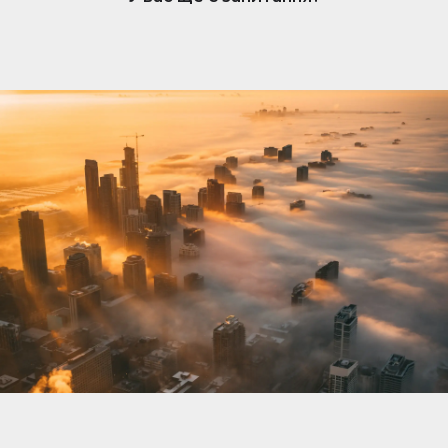
нерухомості. Коли вам подобається оголошення,
власник отримує сповіщення та може розпочати
розмову. Обмін повідомленнями простий, але
доступний лише власникам, які підписалися.
Щоб відповісти та зв’язатися з потенційними
покупцями чи орендарями, переконайтеся, що
ваша підписка активна.