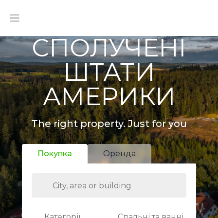
СПОЛУЧЕНІ
ШТАТИ
АМЕРИКИ
The right property. Just for you
Покупка
Оренда
Категорії
Спальні та ванні