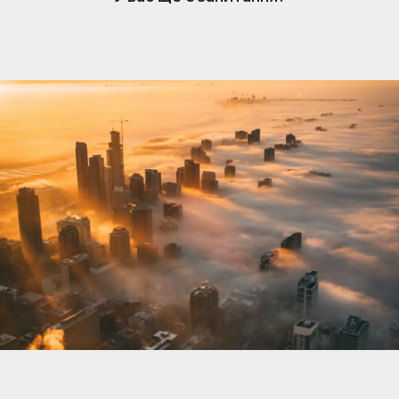
нерухомості. Коли вам подобається оголошення,
власник отримує сповіщення та може розпочати
розмову. Обмін повідомленнями простий, але
доступний лише власникам, які підписалися.
Щоб відповісти та зв’язатися з потенційними
покупцями чи орендарями, переконайтеся, що
ваша підписка активна.