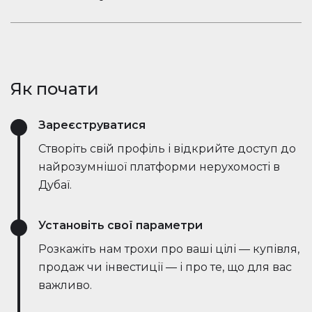
ринкові тенденції — все в режимі реального
Залишайтеся в розмові. Вбудований чат
часу. Він спрощує процес, заощаджує години
Houserfy дозволяє покупцям, продавцям та
зусиль і навіть веде переговори безпосередньо
агентам миттєво зв'язуватися — не потрібно
з ботами на стороні продавця, роблячи угоди
перемикатися між додатками. Задавайте
швидшими та ефективнішими, ніж будь-коли.
Як почати
запитання, діліться оголошеннями та отримуйте
оновлення в режимі реального часу — все в
Зареєструватися
одному місці.
Створіть свій профіль і відкрийте доступ до
найрозумнішої платформи нерухомості в
Дубаї.
Установіть свої параметри
Розкажіть нам трохи про ваші цілі — купівля,
продаж чи інвестиції — і про те, що для вас
важливо.