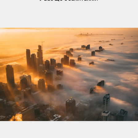
нерухомості. Коли вам подобається оголошення,
власник отримує сповіщення та може розпочати
розмову. Обмін повідомленнями простий, але
доступний лише власникам, які підписалися.
Щоб відповісти та зв’язатися з потенційними
покупцями чи орендарями, переконайтеся, що
ваша підписка активна.