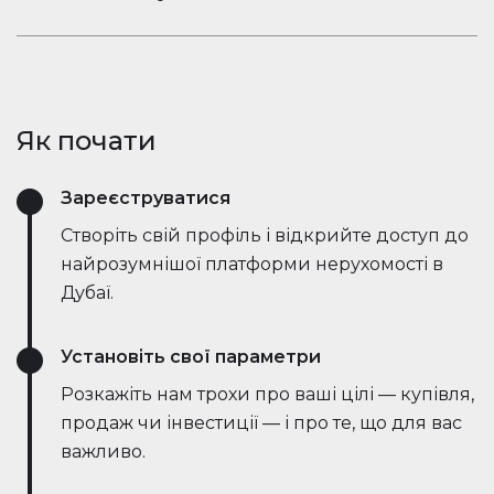
ринкові тенденції — все в режимі реального
Залишайтеся в розмові. Вбудований чат
часу. Він спрощує процес, заощаджує години
Houserfy дозволяє покупцям, продавцям та
зусиль і навіть веде переговори безпосередньо
агентам миттєво зв'язуватися — не потрібно
з ботами на стороні продавця, роблячи угоди
перемикатися між додатками. Задавайте
швидшими та ефективнішими, ніж будь-коли.
Як почати
запитання, діліться оголошеннями та отримуйте
оновлення в режимі реального часу — все в
Зареєструватися
одному місці.
Створіть свій профіль і відкрийте доступ до
найрозумнішої платформи нерухомості в
Дубаї.
Установіть свої параметри
Розкажіть нам трохи про ваші цілі — купівля,
продаж чи інвестиції — і про те, що для вас
важливо.