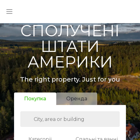
СПОЛУЧЕНІ
ШТАТИ
АМЕРИКИ
The right property. Just for you
Покупка
Оренда
Категорії
Спальні та ванні