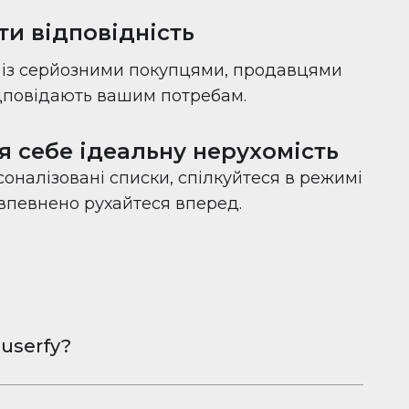
ти відповідність
с із серйозними покупцями, продавцями
ідповідають вашим потребам.
я себе ідеальну нерухомість
оналізовані списки, спілкуйтеся в режимі
 впевнено рухайтеся вперед.
userfy?
овна програма для обміну фотографіями
Android, розроблена, щоб допомогти