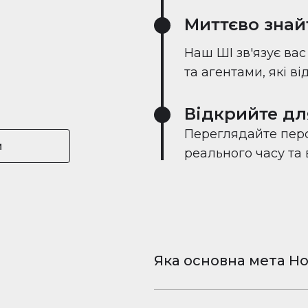
Миттєво знай
Наш ШІ зв'язує ва
та агентами, які в
Відкрийте дл
Переглядайте перс
и
реального часу та
Яка основна мета Ho
Houserfy — це безкошт
та відео для iPhone і 