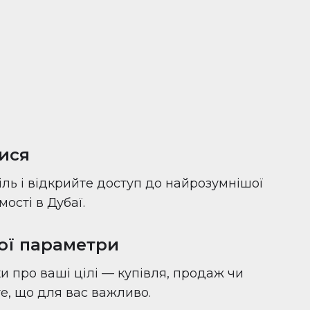
ися
іль і відкрийте доступ до найрозумнішої
ості в Дубаї.
вої параметри
и про ваші цілі — купівля, продаж чи
 те, що для вас важливо.