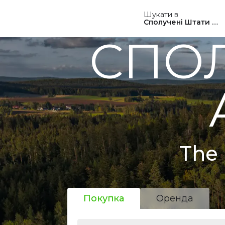
Шукати в
Сполучені Штати Ам
СПОЛ
The 
Покупка
Оренда