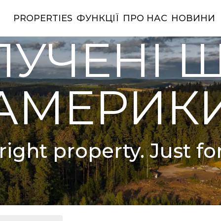
PROPERTIES
ФУНКЦІЇ
ПРО НАС
НОВИНИ
ерики
УЧЕНІ 
АМЕРИК
right property. Just fo