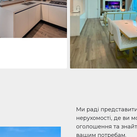
 Living Marina Gate
ving Marina Gate, Marina
i Marina, Dubai
Квартира
708 447 $
Beauport Tower
Beauport Tower, Marina Promenad
Dubai Marina, Dubai
1
2
96 м²
Ми раді представит
нерухомості, де ви 
оголошення та знайти
вашим потребам.