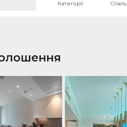
Категорії
Спальн
голошення
ра
688 011 $