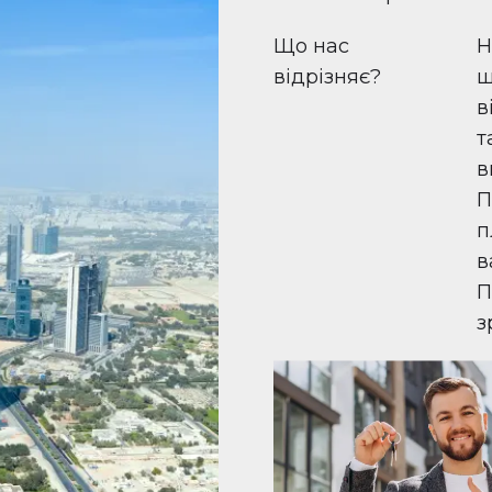
Що нас
Н
відрізняє?
ш
в
т
в
П
п
в
П
з