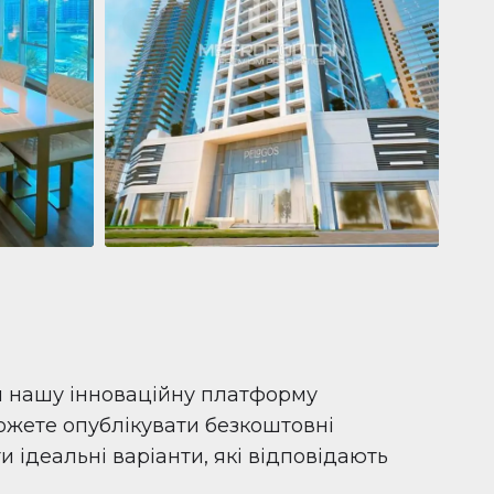
Квартира
681 199 $
Pelagos by IGO
e,
Pelagos by IGO, Dubai Marina, Dubai
1
2
71 м²
и нашу інноваційну платформу
можете опублікувати безкоштовні
 ідеальні варіанти, які відповідають