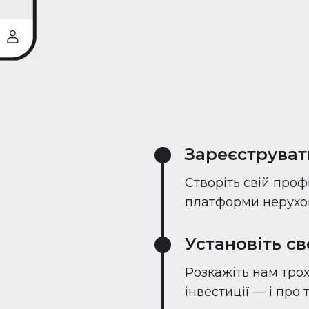
Зареєструват
Створіть свій проф
платформи нерухом
Установіть с
Розкажіть нам трох
інвестиції — і про