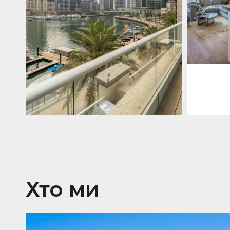
Jumeirah
Jumeirah Li
Gate, Duba
1
2
73 м²
Квартира
2 861 035 $
Beauport Tower
Beauport Tower, Marina Promenade,
Dubai Marina, Dubai
3
4
392 м²
Хто ми