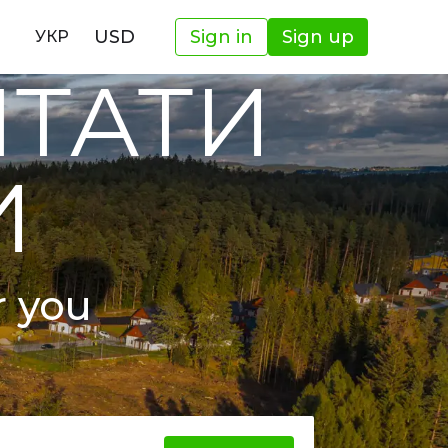
USD
Sign in
Sign up
УКР
ШТАТИ
И
r you