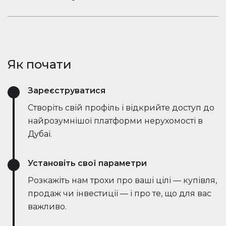
ринкові тенденції — все в режимі реального
Залишайтеся в розмові. Вбудований чат
часу. Він спрощує процес, заощаджує години
Houserfy дозволяє покупцям, продавцям та
зусиль і навіть веде переговори безпосередньо
агентам миттєво зв'язуватися — не потрібно
з ботами на стороні продавця, роблячи угоди
перемикатися між додатками. Задавайте
швидшими та ефективнішими, ніж будь-коли.
Як почати
запитання, діліться оголошеннями та отримуйте
оновлення в режимі реального часу — все в
Зареєструватися
одному місці.
Створіть свій профіль і відкрийте доступ до
найрозумнішої платформи нерухомості в
Дубаї.
Установіть свої параметри
Розкажіть нам трохи про ваші цілі — купівля,
продаж чи інвестиції — і про те, що для вас
важливо.