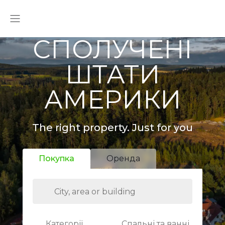
СПОЛУЧЕНІ
ШТАТИ
АМЕРИКИ
The right property. Just for you
Покупка
Оренда
Категорії
Спальні та ванні