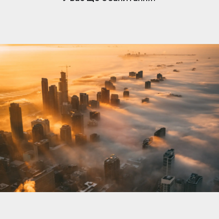
нерухомості. Коли вам подобається оголошення,
власник отримує сповіщення та може розпочати
розмову. Обмін повідомленнями простий, але
доступний лише власникам, які підписалися.
Щоб відповісти та зв’язатися з потенційними
покупцями чи орендарями, переконайтеся, що
ваша підписка активна.