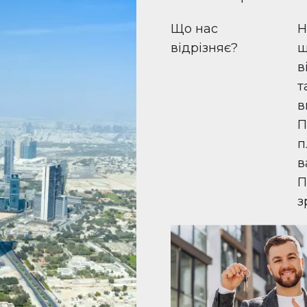
Що нас
Н
відрізняє?
ш
в
т
в
П
п
в
П
з