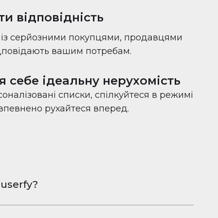
ти відповідність
с із серйозними покупцями, продавцями
ідповідають вашим потребам.
я себе ідеальну нерухомість
оналізовані списки, спілкуйтеся в режимі
 впевнено рухайтеся вперед.
userfy?
овна програма для обміну фотографіями
Android, розроблена, щоб допомогти