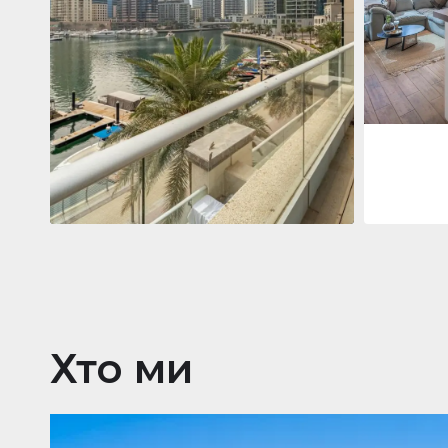
Jumeirah
Jumeirah Li
Gate, Duba
1
2
73 м²
Квартира
2 861 035 $
Beauport Tower
Beauport Tower, Marina Promenade,
Dubai Marina, Dubai
3
4
392 м²
Хто ми