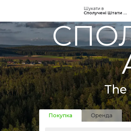
Шукати в
Сполучені Штати Ам
СПОЛ
The 
Покупка
Оренда