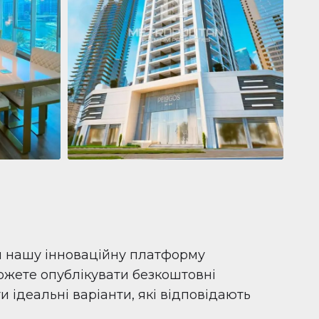
Квартира
681 199 $
Pelagos by IGO
e,
Pelagos by IGO, Dubai Marina, Dubai
1
2
71 м²
и нашу інноваційну платформу
можете опублікувати безкоштовні
 ідеальні варіанти, які відповідають