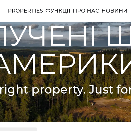
PROPERTIES
ФУНКЦІЇ
ПРО НАС
НОВИНИ
ерики
УЧЕНІ 
АМЕРИК
right property. Just fo