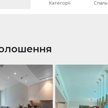
Категорії
Спальн
голошення
ра
688 011 $