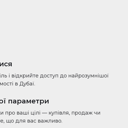
ися
іль і відкрийте доступ до найрозумнішої
ості в Дубаї.
вої параметри
и про ваші цілі — купівля, продаж чи
 те, що для вас важливо.