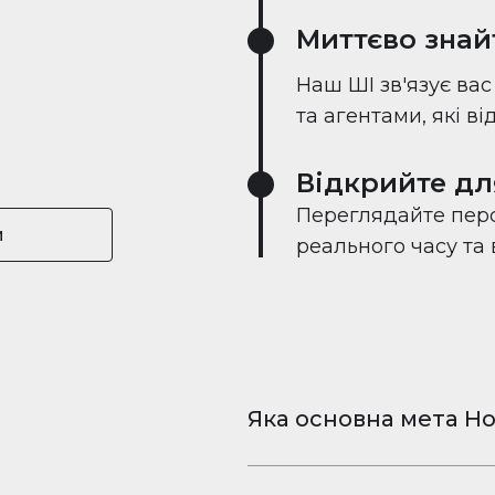
Миттєво знай
Наш ШІ зв'язує ва
та агентами, які в
Відкрийте дл
Переглядайте перс
и
реального часу та
Яка основна мета Ho
Houserfy — це безкошт
та відео для iPhone і 