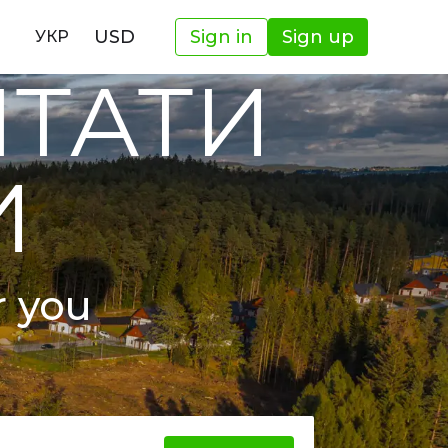
USD
Sign in
Sign up
УКР
ШТАТИ
И
r you