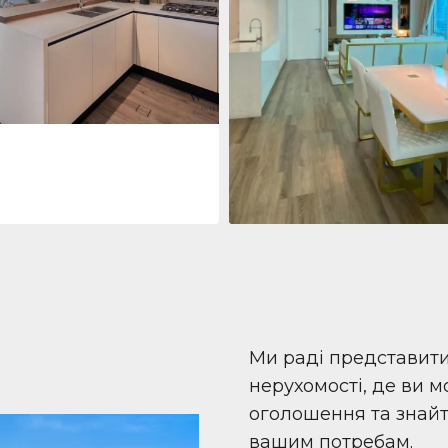
 Living Marina Gate
ving Marina Gate, Marina
i Marina, Dubai
Квартира
708 447 $
Beauport Tower
Beauport Tower, Marina Promenad
Dubai Marina, Dubai
1
2
96 м²
Ми раді представит
нерухомості, де ви 
оголошення та знайти
вашим потребам.