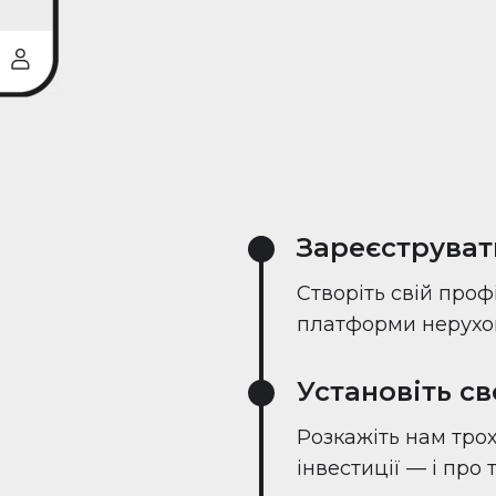
Зареєструват
Створіть свій проф
платформи нерухом
Установіть с
Розкажіть нам трох
інвестиції — і про