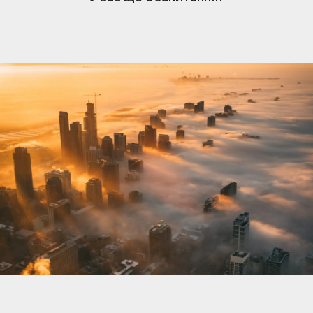
нерухомості. Коли вам подобається оголошення,
власник отримує сповіщення та може розпочати
розмову. Обмін повідомленнями простий, але
доступний лише власникам, які підписалися.
Щоб відповісти та зв’язатися з потенційними
покупцями чи орендарями, переконайтеся, що
ваша підписка активна.