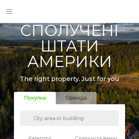
СПОЛУЧЕНІ
ШТАТИ
АМЕРИКИ
The right property. Just for you
Покупка
Оренда
Категорії
Спальні та ванні