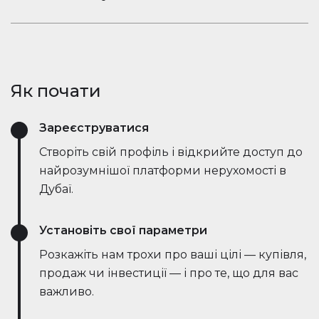
ринкові тенденції — все в режимі реального
Залишайтеся в розмові. Вбудований чат
часу. Він спрощує процес, заощаджує години
Houserfy дозволяє покупцям, продавцям та
зусиль і навіть веде переговори безпосередньо
агентам миттєво зв'язуватися — не потрібно
з ботами на стороні продавця, роблячи угоди
перемикатися між додатками. Задавайте
швидшими та ефективнішими, ніж будь-коли.
Як почати
запитання, діліться оголошеннями та отримуйте
оновлення в режимі реального часу — все в
Зареєструватися
одному місці.
Створіть свій профіль і відкрийте доступ до
найрозумнішої платформи нерухомості в
Дубаї.
Установіть свої параметри
Розкажіть нам трохи про ваші цілі — купівля,
продаж чи інвестиції — і про те, що для вас
важливо.