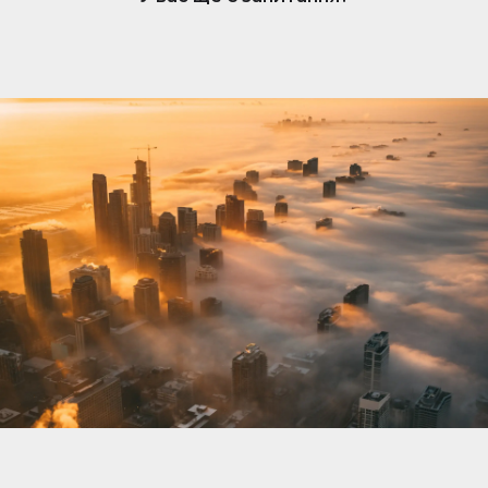
нерухомості. Коли вам подобається оголошення,
власник отримує сповіщення та може розпочати
розмову. Обмін повідомленнями простий, але
доступний лише власникам, які підписалися.
Щоб відповісти та зв’язатися з потенційними
покупцями чи орендарями, переконайтеся, що
ваша підписка активна.