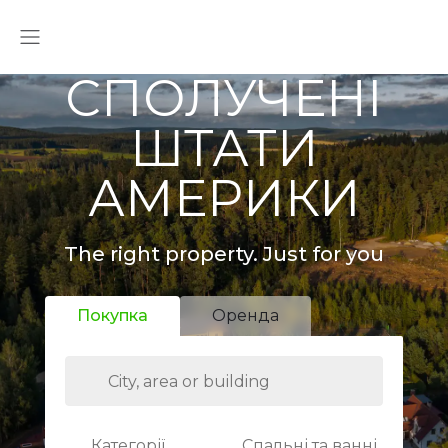
СПОЛУЧЕНІ
ШТАТИ
АМЕРИКИ
The right property. Just for you
Покупка
Оренда
Категорії
Спальні та ванні