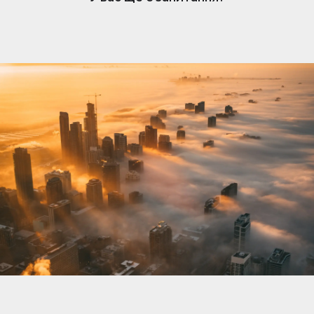
нерухомості. Коли вам подобається оголошення,
власник отримує сповіщення та може розпочати
розмову. Обмін повідомленнями простий, але
доступний лише власникам, які підписалися.
Щоб відповісти та зв’язатися з потенційними
покупцями чи орендарями, переконайтеся, що
ваша підписка активна.