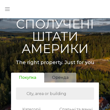
СПОЛУЧЕНІ
ШТАТИ
АМЕРИКИ
The right property. Just for you
Покупка
Оренда
Категорії
Спальні та ванні