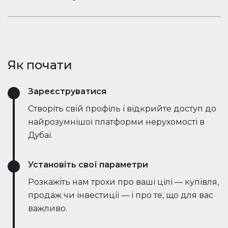
ринкові тенденції — все в режимі реального
Залишайтеся в розмові. Вбудований чат
часу. Він спрощує процес, заощаджує години
Houserfy дозволяє покупцям, продавцям та
зусиль і навіть веде переговори безпосередньо
агентам миттєво зв'язуватися — не потрібно
з ботами на стороні продавця, роблячи угоди
перемикатися між додатками. Задавайте
швидшими та ефективнішими, ніж будь-коли.
Як почати
запитання, діліться оголошеннями та отримуйте
оновлення в режимі реального часу — все в
Зареєструватися
одному місці.
Створіть свій профіль і відкрийте доступ до
найрозумнішої платформи нерухомості в
Дубаї.
Установіть свої параметри
Розкажіть нам трохи про ваші цілі — купівля,
продаж чи інвестиції — і про те, що для вас
важливо.