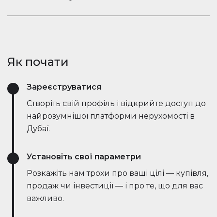
ринкові тенденції — все в режимі реального
Залишайтеся в розмові. Вбудований чат
часу. Він спрощує процес, заощаджує години
Houserfy дозволяє покупцям, продавцям та
зусиль і навіть веде переговори безпосередньо
агентам миттєво зв'язуватися — не потрібно
з ботами на стороні продавця, роблячи угоди
перемикатися між додатками. Задавайте
швидшими та ефективнішими, ніж будь-коли.
Як почати
запитання, діліться оголошеннями та отримуйте
оновлення в режимі реального часу — все в
Зареєструватися
одному місці.
Створіть свій профіль і відкрийте доступ до
найрозумнішої платформи нерухомості в
Дубаї.
Установіть свої параметри
Розкажіть нам трохи про ваші цілі — купівля,
продаж чи інвестиції — і про те, що для вас
важливо.