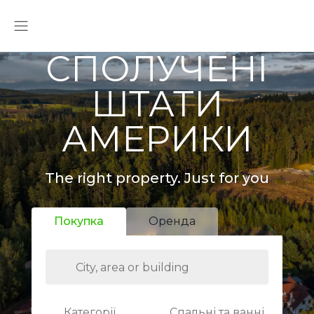
СПОЛУЧЕНІ
ШТАТИ
АМЕРИКИ
The right property. Just for you
Покупка
Оренда
Категорії
Спальні та ванні