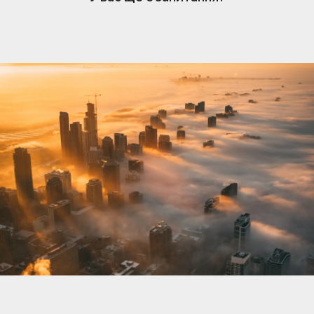
нерухомості. Коли вам подобається оголошення,
власник отримує сповіщення та може розпочати
розмову. Обмін повідомленнями простий, але
доступний лише власникам, які підписалися.
Щоб відповісти та зв’язатися з потенційними
покупцями чи орендарями, переконайтеся, що
ваша підписка активна.