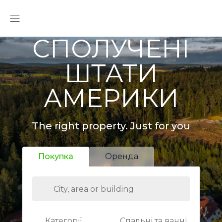
СПОЛУЧЕНІ
ШТАТИ
АМЕРИКИ
The right property. Just for you
Покупка
Оренда
Категорії
Спальні та ванні