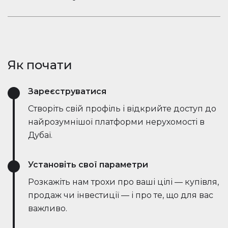
ринкові тенденції — все в режимі реального
Залишайтеся в розмові. Вбудований чат
часу. Він спрощує процес, заощаджує години
Houserfy дозволяє покупцям, продавцям та
зусиль і навіть веде переговори безпосередньо
агентам миттєво зв'язуватися — не потрібно
з ботами на стороні продавця, роблячи угоди
перемикатися між додатками. Задавайте
швидшими та ефективнішими, ніж будь-коли.
Як почати
запитання, діліться оголошеннями та отримуйте
оновлення в режимі реального часу — все в
Зареєструватися
одному місці.
Створіть свій профіль і відкрийте доступ до
найрозумнішої платформи нерухомості в
Дубаї.
Установіть свої параметри
Розкажіть нам трохи про ваші цілі — купівля,
продаж чи інвестиції — і про те, що для вас
важливо.