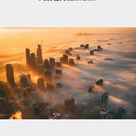
нерухомості. Коли вам подобається оголошення,
власник отримує сповіщення та може розпочати
розмову. Обмін повідомленнями простий, але
доступний лише власникам, які підписалися.
Щоб відповісти та зв’язатися з потенційними
покупцями чи орендарями, переконайтеся, що
ваша підписка активна.