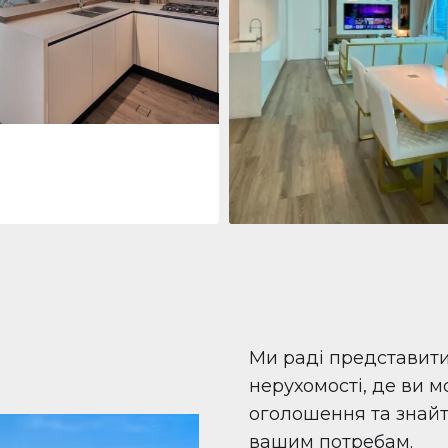
 Living Marina Gate
ving Marina Gate, Marina
i Marina, Dubai
Квартира
708 447 $
Beauport Tower
Beauport Tower, Marina Promenad
Dubai Marina, Dubai
1
2
96 м²
Ми раді представит
нерухомості, де ви 
оголошення та знайти
вашим потребам.