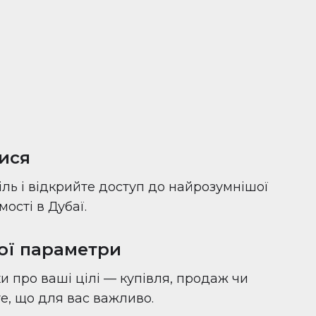
ися
іль і відкрийте доступ до найрозумнішої
ості в Дубаї.
вої параметри
и про ваші цілі — купівля, продаж чи
 те, що для вас важливо.