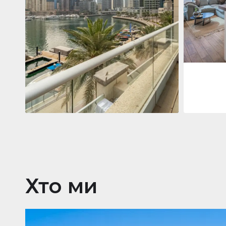
Jumeirah
Jumeirah Li
Gate, Duba
1
2
73 м²
Квартира
2 861 035 $
Beauport Tower
Beauport Tower, Marina Promenade,
Dubai Marina, Dubai
3
4
392 м²
Хто ми