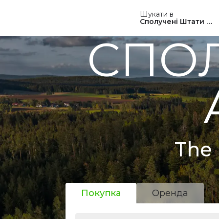
Шукати в
Сполучені Штати Ам
СПОЛ
The 
Покупка
Оренда