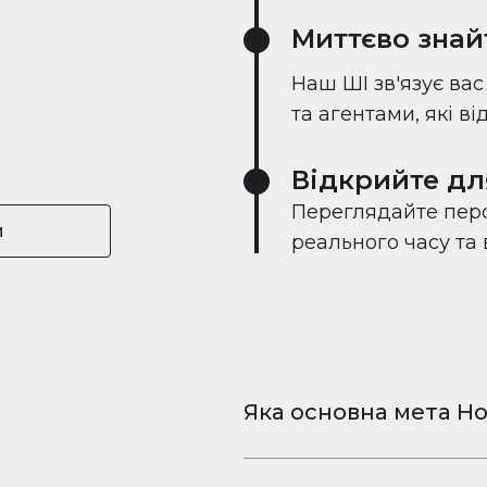
Миттєво знай
Наш ШІ зв'язує ва
та агентами, які в
Відкрийте дл
Переглядайте перс
и
реального часу та
Яка основна мета Ho
Houserfy — це безкошт
та відео для iPhone і 