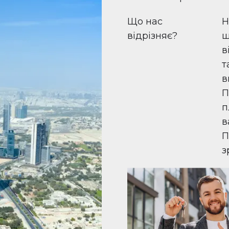
Що нас
Н
відрізняє?
ш
в
т
в
П
п
в
П
з