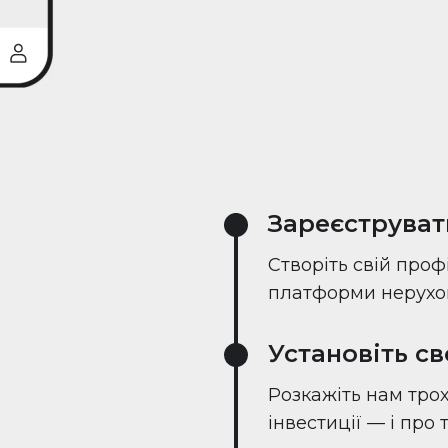
Зареєструват
Створіть свій проф
платформи нерухом
Установіть с
Розкажіть нам трох
інвестиції — і про