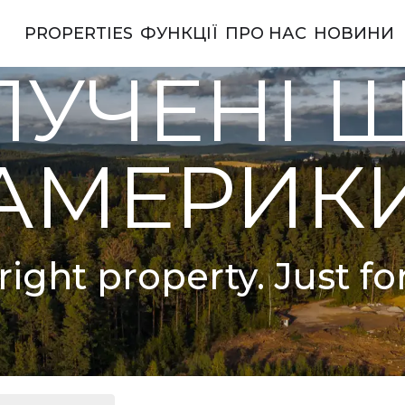
PROPERTIES
ФУНКЦІЇ
ПРО НАС
НОВИНИ
ерики
УЧЕНІ 
АМЕРИК
right property. Just fo