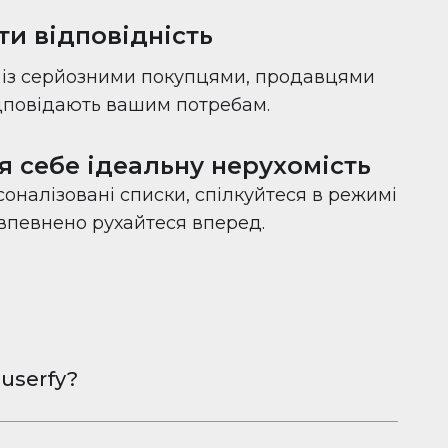
ти відповідність
с із серйозними покупцями, продавцями
ідповідають вашим потребам.
я себе ідеальну нерухомість
оналізовані списки, спілкуйтеся в режимі
 впевнено рухайтеся вперед.
userfy?
овна програма для обміну фотографіями
Android, розроблена, щоб допомогти