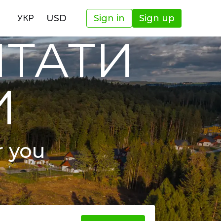
USD
Sign in
Sign up
УКР
ШТАТИ
И
r you