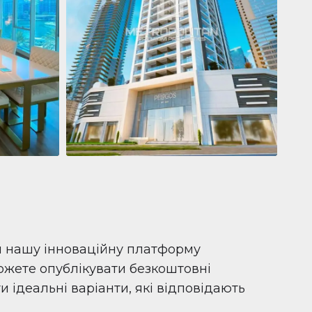
Квартира
681 199 $
Pelagos by IGO
e,
Pelagos by IGO, Dubai Marina, Dubai
1
2
71 м²
и нашу інноваційну платформу
можете опублікувати безкоштовні
 ідеальні варіанти, які відповідають