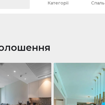
Категорії
Спальн
голошення
ра
688 011 $