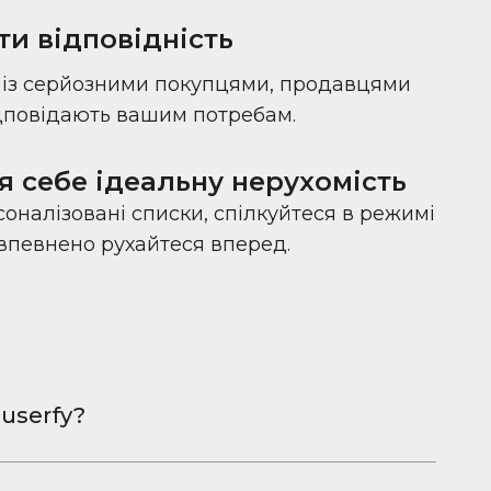
ти відповідність
с із серйозними покупцями, продавцями
ідповідають вашим потребам.
я себе ідеальну нерухомість
оналізовані списки, спілкуйтеся в режимі
 впевнено рухайтеся вперед.
userfy?
овна програма для обміну фотографіями
Android, розроблена, щоб допомогти