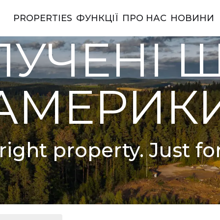
PROPERTIES
ФУНКЦІЇ
ПРО НАС
НОВИНИ
ерики
УЧЕНІ 
АМЕРИК
right property. Just fo