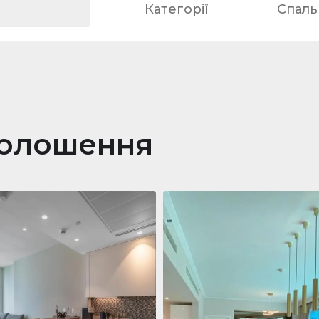
Категорії
Спальн
голошення
ра
688 011 $