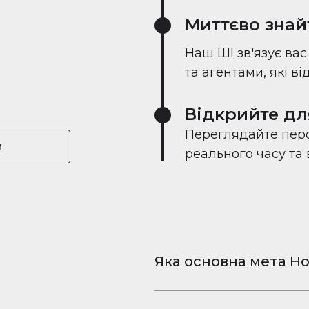
Миттєво знай
Наш ШІ зв'язує ва
та агентами, які в
Відкрийте дл
Переглядайте перс
и
реального часу та
Яка основна мета Ho
Houserfy — це безкошт
та відео для iPhone і 