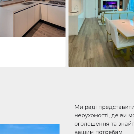
 Living Marina Gate
ving Marina Gate, Marina
i Marina, Dubai
Квартира
708 447 $
Beauport Tower
Beauport Tower, Marina Promenad
Dubai Marina, Dubai
1
2
96 м²
Ми раді представит
нерухомості, де ви 
оголошення та знайти
вашим потребам.