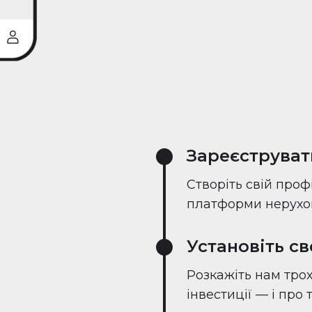
Зареєструват
Створіть свій проф
платформи нерухом
Установіть с
Розкажіть нам трох
інвестиції — і про