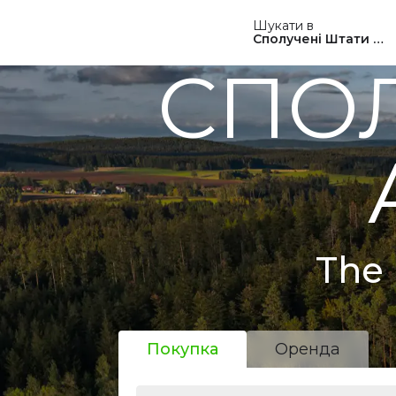
Шукати в
Сполучені Штати Ам
СПОЛ
The 
Покупка
Оренда