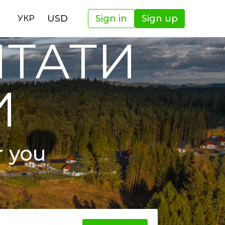
USD
Sign in
Sign up
УКР
ШТАТИ
И
r you