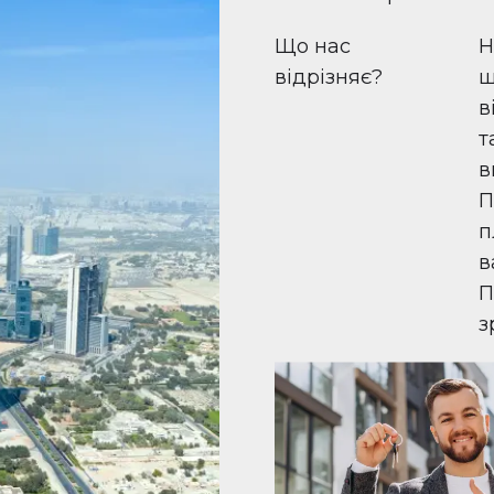
Що нас
Н
відрізняє?
ш
в
т
в
П
п
в
П
з