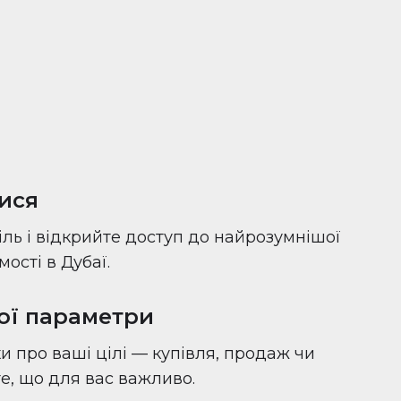
ися
іль і відкрийте доступ до найрозумнішої
ості в Дубаї.
вої параметри
и про ваші цілі — купівля, продаж чи
 те, що для вас важливо.