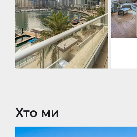
Jumeirah
Jumeirah Li
Gate, Duba
1
2
73 м²
Квартира
2 861 035 $
Beauport Tower
Beauport Tower, Marina Promenade,
Dubai Marina, Dubai
3
4
392 м²
Хто ми