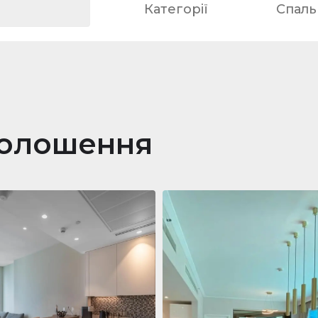
Категорії
Спальн
голошення
ра
688 011 $