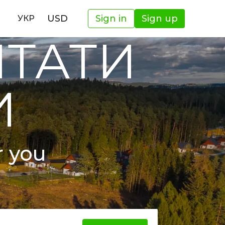
USD
Sign in
Sign up
УКР
ШТАТИ
И
r you