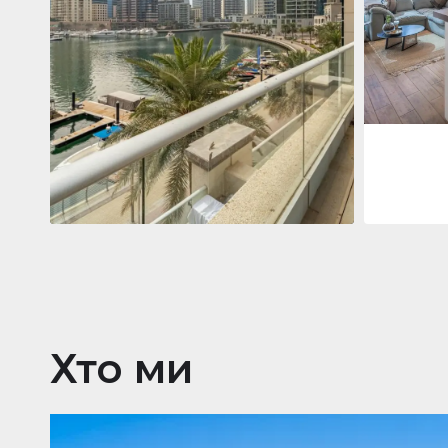
Jumeirah
Jumeirah Li
Gate, Duba
1
2
73 м²
Квартира
2 861 035 $
Beauport Tower
Beauport Tower, Marina Promenade,
Dubai Marina, Dubai
3
4
392 м²
Хто ми