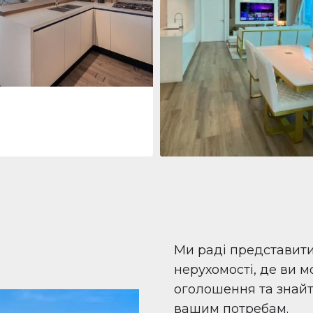
 Living Marina Gate
ving Marina Gate, Marina
i Marina, Dubai
Квартира
708 447 $
Beauport Tower
Beauport Tower, Marina Promenad
Dubai Marina, Dubai
1
2
96 м²
Ми раді представит
нерухомості, де ви 
оголошення та знайти
вашим потребам.