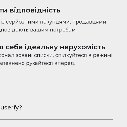
ти відповідність
с із серйозними покупцями, продавцями
ідповідають вашим потребам.
я себе ідеальну нерухомість
оналізовані списки, спілкуйтеся в режимі
 впевнено рухайтеся вперед.
userfy?
овна програма для обміну фотографіями
Android, розроблена, щоб допомогти