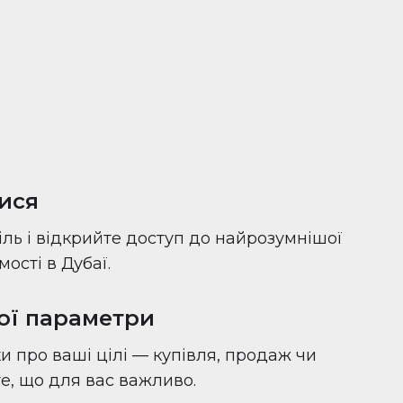
ися
іль і відкрийте доступ до найрозумнішої
ості в Дубаї.
вої параметри
и про ваші цілі — купівля, продаж чи
 те, що для вас важливо.