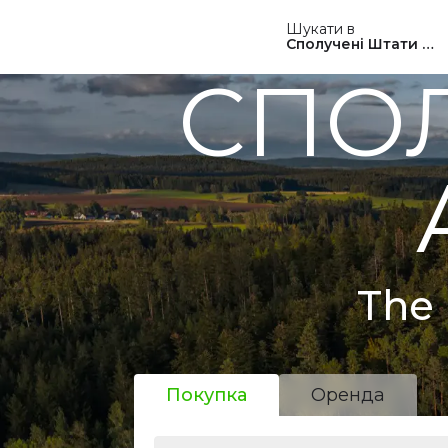
Шукати в
Сполучені Штати Ам
СПОЛ
The 
Покупка
Оренда