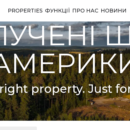
PROPERTIES
ФУНКЦІЇ
ПРО НАС
НОВИНИ
ерики
УЧЕНІ 
АМЕРИК
right property. Just fo