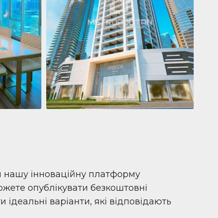
Квартира
681 199 $
Pelagos by IGO
e,
Pelagos by IGO, Dubai Marina, Dubai
1
2
71 м²
и нашу інноваційну платформу
можете опублікувати безкоштовні
 ідеальні варіанти, які відповідають