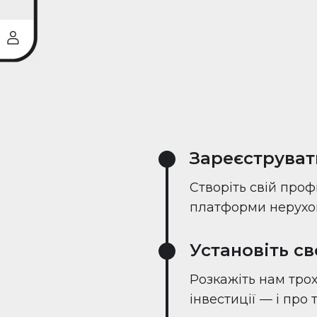
Зареєструват
Створіть свій проф
платформи нерухом
Установіть с
Розкажіть нам трох
інвестиції — і про