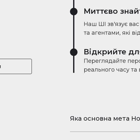
Миттєво знай
Наш ШІ зв'язує ва
та агентами, які в
Відкрийте дл
Переглядайте перс
и
реального часу та
Яка основна мета Ho
Houserfy — це безкошт
та відео для iPhone і 