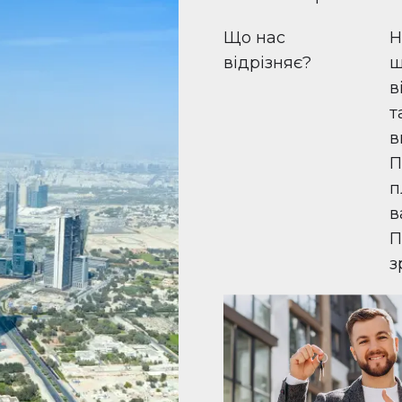
Що нас
Н
відрізняє?
ш
в
т
в
П
п
в
П
з