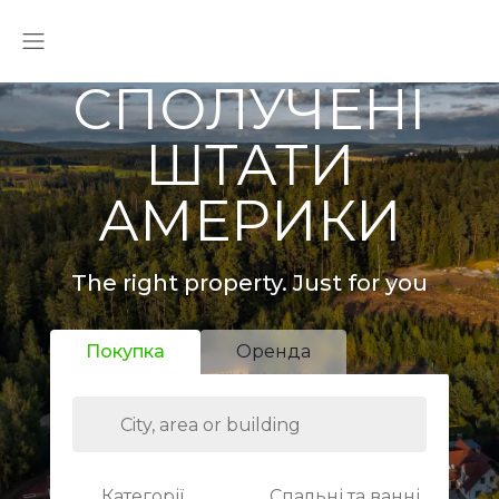
СПОЛУЧЕНІ
ШТАТИ
АМЕРИКИ
The right property. Just for you
Покупка
Оренда
Категорії
Спальні та ванні