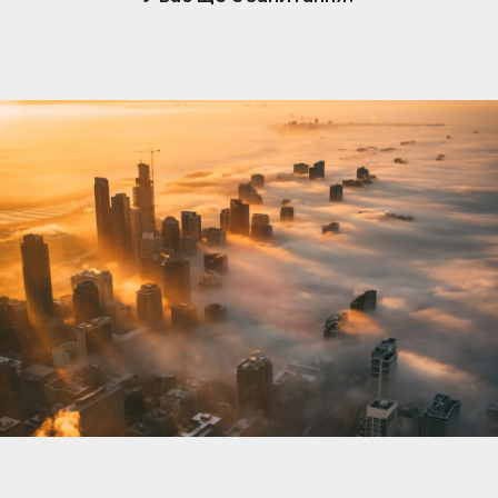
нерухомості. Коли вам подобається оголошення,
власник отримує сповіщення та може розпочати
розмову. Обмін повідомленнями простий, але
доступний лише власникам, які підписалися.
Щоб відповісти та зв’язатися з потенційними
покупцями чи орендарями, переконайтеся, що
ваша підписка активна.