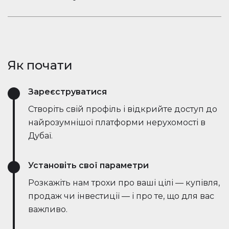
ринкові тенденції — все в режимі реального
Залишайтеся в розмові. Вбудований чат
часу. Він спрощує процес, заощаджує години
Houserfy дозволяє покупцям, продавцям та
зусиль і навіть веде переговори безпосередньо
агентам миттєво зв'язуватися — не потрібно
з ботами на стороні продавця, роблячи угоди
перемикатися між додатками. Задавайте
швидшими та ефективнішими, ніж будь-коли.
Як почати
запитання, діліться оголошеннями та отримуйте
оновлення в режимі реального часу — все в
Зареєструватися
одному місці.
Створіть свій профіль і відкрийте доступ до
найрозумнішої платформи нерухомості в
Дубаї.
Установіть свої параметри
Розкажіть нам трохи про ваші цілі — купівля,
продаж чи інвестиції — і про те, що для вас
важливо.