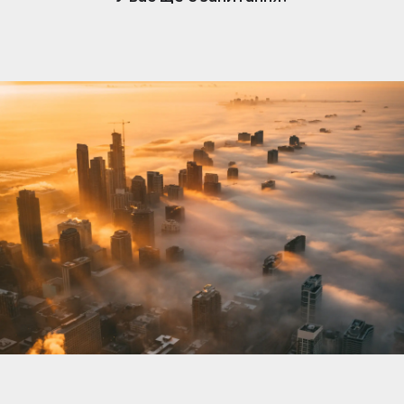
нерухомості. Коли вам подобається оголошення,
власник отримує сповіщення та може розпочати
розмову. Обмін повідомленнями простий, але
доступний лише власникам, які підписалися.
Щоб відповісти та зв’язатися з потенційними
покупцями чи орендарями, переконайтеся, що
ваша підписка активна.