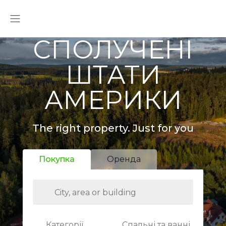
СПОЛУЧЕНІ
ШТАТИ
АМЕРИКИ
The right property. Just for you
Покупка
Оренда
Категорії
Спальні та ванні