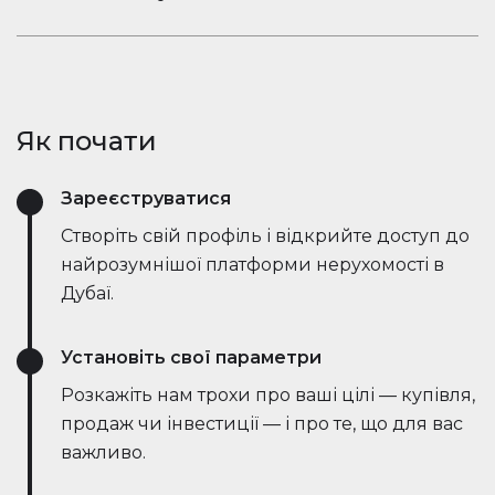
ринкові тенденції — все в режимі реального
Залишайтеся в розмові. Вбудований чат
часу. Він спрощує процес, заощаджує години
Houserfy дозволяє покупцям, продавцям та
зусиль і навіть веде переговори безпосередньо
агентам миттєво зв'язуватися — не потрібно
з ботами на стороні продавця, роблячи угоди
перемикатися між додатками. Задавайте
швидшими та ефективнішими, ніж будь-коли.
Як почати
запитання, діліться оголошеннями та отримуйте
оновлення в режимі реального часу — все в
Зареєструватися
одному місці.
Створіть свій профіль і відкрийте доступ до
найрозумнішої платформи нерухомості в
Дубаї.
Установіть свої параметри
Розкажіть нам трохи про ваші цілі — купівля,
продаж чи інвестиції — і про те, що для вас
важливо.