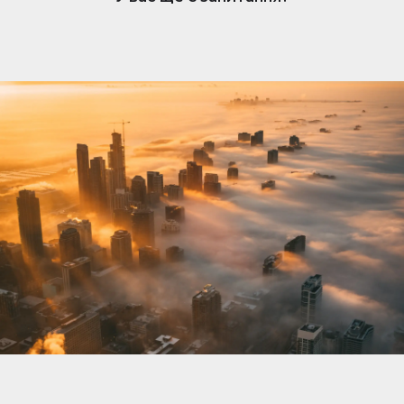
нерухомості. Коли вам подобається оголошення,
власник отримує сповіщення та може розпочати
розмову. Обмін повідомленнями простий, але
доступний лише власникам, які підписалися.
Щоб відповісти та зв’язатися з потенційними
покупцями чи орендарями, переконайтеся, що
ваша підписка активна.