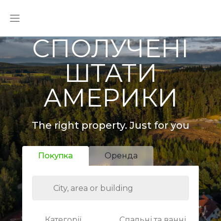
СПОЛУЧЕНІ
ШТАТИ
АМЕРИКИ
The right property. Just for you
Покупка
Оренда
Категорії
Спальні та ванні