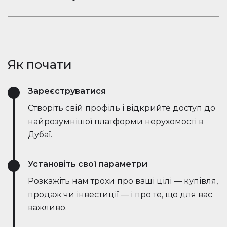
ринкові тенденції — все в режимі реального
Залишайтеся в розмові. Вбудований чат
часу. Він спрощує процес, заощаджує години
Houserfy дозволяє покупцям, продавцям та
зусиль і навіть веде переговори безпосередньо
агентам миттєво зв'язуватися — не потрібно
з ботами на стороні продавця, роблячи угоди
перемикатися між додатками. Задавайте
швидшими та ефективнішими, ніж будь-коли.
Як почати
запитання, діліться оголошеннями та отримуйте
оновлення в режимі реального часу — все в
Зареєструватися
одному місці.
Створіть свій профіль і відкрийте доступ до
найрозумнішої платформи нерухомості в
Дубаї.
Установіть свої параметри
Розкажіть нам трохи про ваші цілі — купівля,
продаж чи інвестиції — і про те, що для вас
важливо.