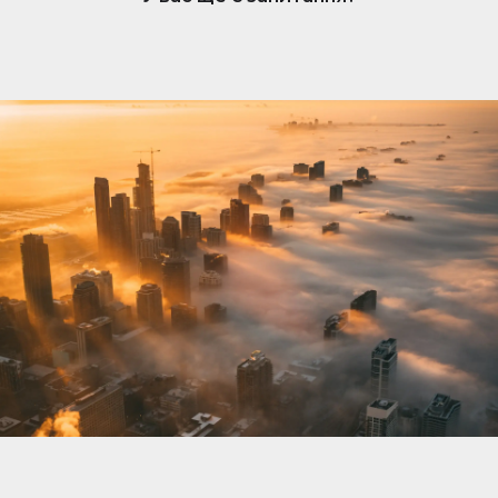
нерухомості. Коли вам подобається оголошення,
власник отримує сповіщення та може розпочати
розмову. Обмін повідомленнями простий, але
доступний лише власникам, які підписалися.
Щоб відповісти та зв’язатися з потенційними
покупцями чи орендарями, переконайтеся, що
ваша підписка активна.