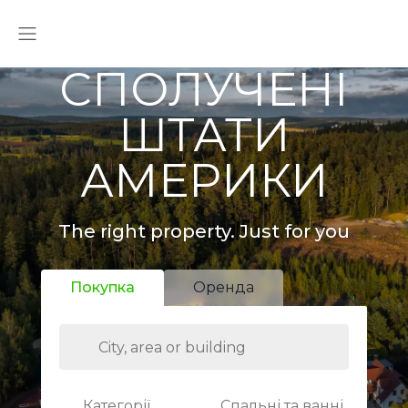
СПОЛУЧЕНІ
ШТАТИ
АМЕРИКИ
The right property. Just for you
Покупка
Оренда
Категорії
Спальні та ванні