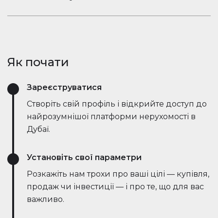
ринкові тенденції — все в режимі реального
Залишайтеся в розмові. Вбудований чат
часу. Він спрощує процес, заощаджує години
Houserfy дозволяє покупцям, продавцям та
зусиль і навіть веде переговори безпосередньо
агентам миттєво зв'язуватися — не потрібно
з ботами на стороні продавця, роблячи угоди
перемикатися між додатками. Задавайте
швидшими та ефективнішими, ніж будь-коли.
Як почати
запитання, діліться оголошеннями та отримуйте
оновлення в режимі реального часу — все в
Зареєструватися
одному місці.
Створіть свій профіль і відкрийте доступ до
найрозумнішої платформи нерухомості в
Дубаї.
Установіть свої параметри
Розкажіть нам трохи про ваші цілі — купівля,
продаж чи інвестиції — і про те, що для вас
важливо.