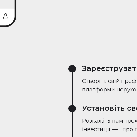
Зареєструват
Створіть свій проф
платформи нерухом
Установіть с
Розкажіть нам трох
інвестиції — і про