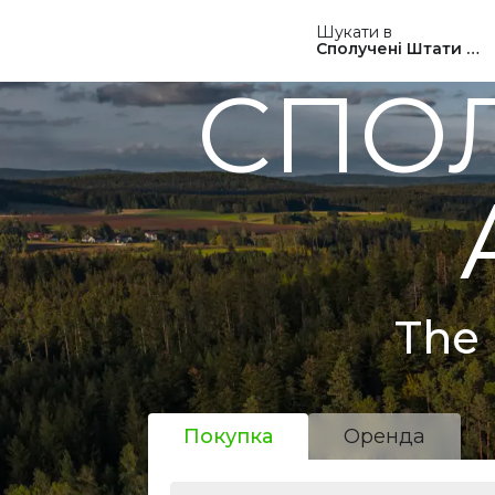
Шукати в
Сполучені Штати Ам
СПОЛ
The 
Покупка
Оренда