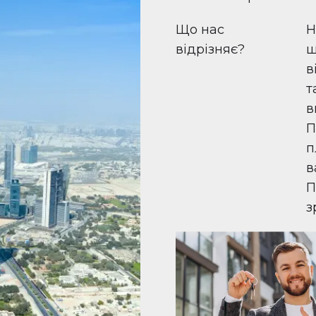
Що нас
Н
відрізняє?
ш
в
т
в
П
п
в
П
з