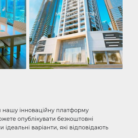
Квартира
681 199 $
Pelagos by IGO
e,
Pelagos by IGO, Dubai Marina, Dubai
1
2
71 м²
и нашу інноваційну платформу
можете опублікувати безкоштовні
 ідеальні варіанти, які відповідають