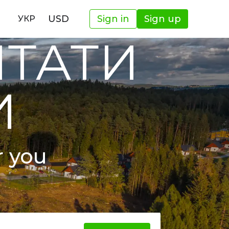
USD
Sign in
Sign up
УКР
ШТАТИ
И
r you