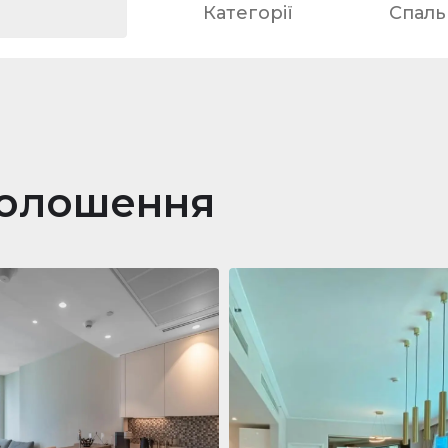
Категорії
Спальн
голошення
ра
688 011 $