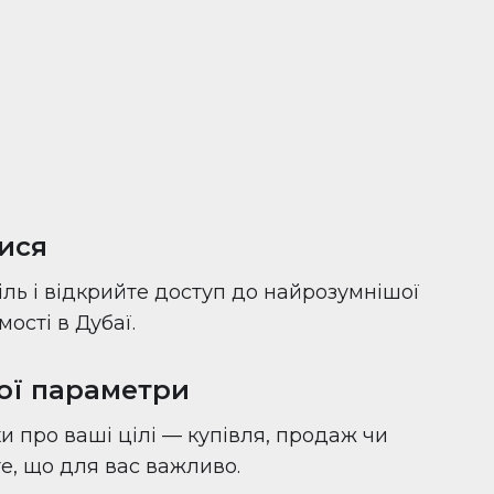
ися
іль і відкрийте доступ до найрозумнішої
ості в Дубаї.
вої параметри
и про ваші цілі — купівля, продаж чи
 те, що для вас важливо.