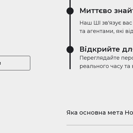
Миттєво знай
Наш ШІ зв'язує ва
та агентами, які в
Відкрийте дл
Переглядайте перс
и
реального часу та
Яка основна мета Ho
Houserfy — це безкошт
та відео для iPhone і 