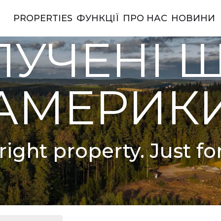
PROPERTIES
ФУНКЦІЇ
ПРО НАС
НОВИНИ
ерики
УЧЕНІ 
АМЕРИК
right property. Just fo