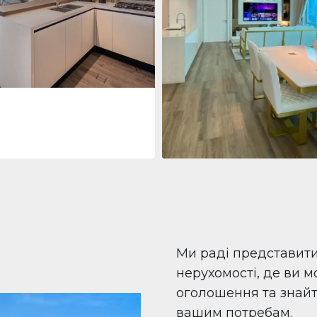
 Living Marina Gate
ving Marina Gate, Marina
i Marina, Dubai
Квартира
708 447 $
Beauport Tower
Beauport Tower, Marina Promenad
Dubai Marina, Dubai
1
2
96 м²
Ми раді представит
нерухомості, де ви 
оголошення та знайти
вашим потребам.