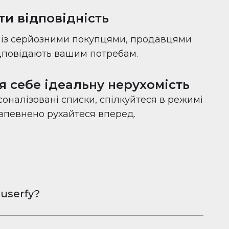
ти відповідність
с із серйозними покупцями, продавцями
ідповідають вашим потребам.
я себе ідеальну нерухомість
оналізовані списки, спілкуйтеся в режимі
 впевнено рухайтеся вперед.
userfy?
овна програма для обміну фотографіями
Android, розроблена, щоб допомогти