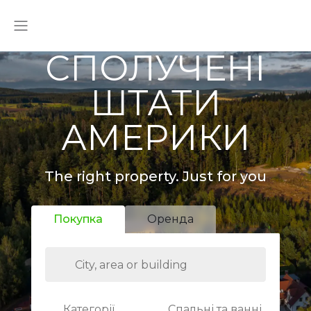
СПОЛУЧЕНІ
ШТАТИ
АМЕРИКИ
The right property. Just for you
Покупка
Оренда
Категорії
Спальні та ванні