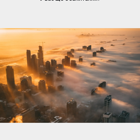
нерухомості. Коли вам подобається оголошення,
власник отримує сповіщення та може розпочати
розмову. Обмін повідомленнями простий, але
доступний лише власникам, які підписалися.
Щоб відповісти та зв’язатися з потенційними
покупцями чи орендарями, переконайтеся, що
ваша підписка активна.