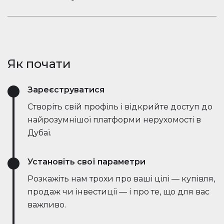
ринкові тенденції — все в режимі реального
Залишайтеся в розмові. Вбудований чат
часу. Він спрощує процес, заощаджує години
Houserfy дозволяє покупцям, продавцям та
зусиль і навіть веде переговори безпосередньо
агентам миттєво зв'язуватися — не потрібно
з ботами на стороні продавця, роблячи угоди
перемикатися між додатками. Задавайте
швидшими та ефективнішими, ніж будь-коли.
Як почати
запитання, діліться оголошеннями та отримуйте
оновлення в режимі реального часу — все в
Зареєструватися
одному місці.
Створіть свій профіль і відкрийте доступ до
найрозумнішої платформи нерухомості в
Дубаї.
Установіть свої параметри
Розкажіть нам трохи про ваші цілі — купівля,
продаж чи інвестиції — і про те, що для вас
важливо.