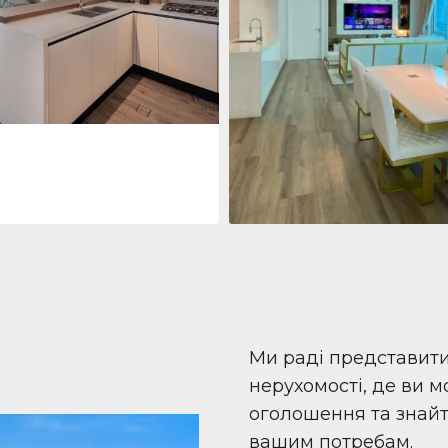
 Living Marina Gate
ving Marina Gate, Marina
i Marina, Dubai
Квартира
708 447 $
Beauport Tower
Beauport Tower, Marina Promenad
Dubai Marina, Dubai
1
2
96 м²
Ми раді представит
нерухомості, де ви 
оголошення та знайти
вашим потребам.