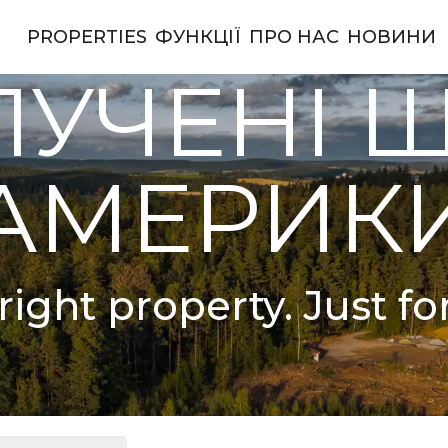
PROPERTIES
ФУНКЦІЇ
ПРО НАС
НОВИНИ
ерики
УЧЕНІ 
АМЕРИК
right property. Just fo