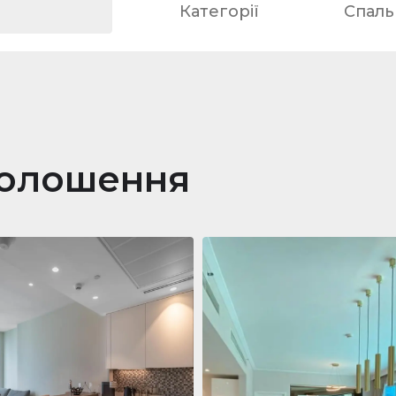
Категорії
Спальн
голошення
ра
688 011 $