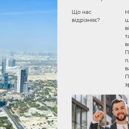
Що нас
Н
відрізняє?
ш
в
т
в
П
п
в
П
з