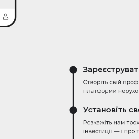
Зареєструват
Створіть свій проф
платформи нерухом
Установіть с
Розкажіть нам трох
інвестиції — і про