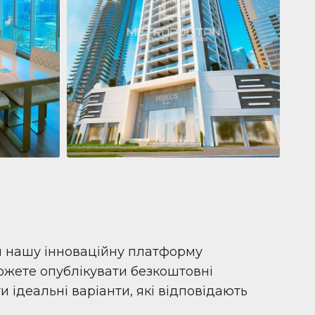
Квартира
681 199 $
Pelagos by IGO
e,
Pelagos by IGO, Dubai Marina, Dubai
1
2
71 м²
и нашу інноваційну платформу
можете опублікувати безкоштовні
 ідеальні варіанти, які відповідають