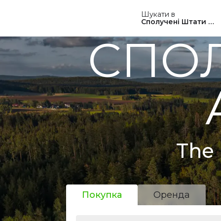
Шукати в
Сполучені Штати Ам
СПОЛ
The 
Покупка
Оренда