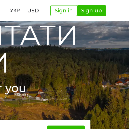
USD
Sign in
Sign up
УКР
ШТАТИ
И
r you