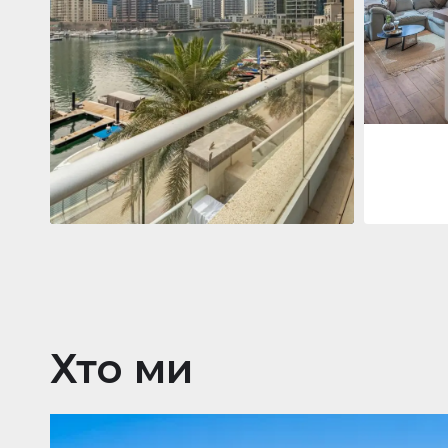
Jumeirah
Jumeirah Li
Gate, Duba
1
2
73 м²
Квартира
2 861 035 $
Beauport Tower
Beauport Tower, Marina Promenade,
Dubai Marina, Dubai
3
4
392 м²
Хто ми