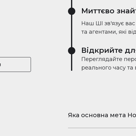
Миттєво знай
Наш ШІ зв'язує ва
та агентами, які в
Відкрийте дл
Переглядайте перс
и
реального часу та
Яка основна мета Ho
Houserfy — це безкошт
та відео для iPhone і 