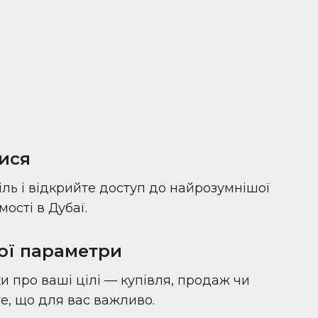
ися
іль і відкрийте доступ до найрозумнішої
ості в Дубаї.
вої параметри
и про ваші цілі — купівля, продаж чи
 те, що для вас важливо.