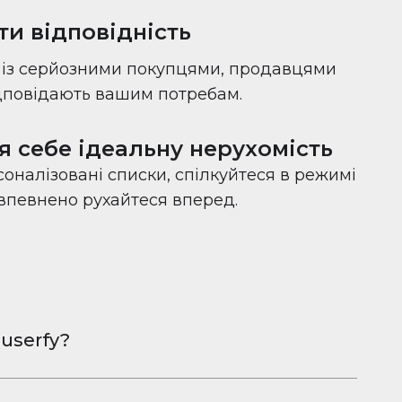
ти відповідність
с із серйозними покупцями, продавцями
ідповідають вашим потребам.
я себе ідеальну нерухомість
оналізовані списки, спілкуйтеся в режимі
 впевнено рухайтеся вперед.
userfy?
овна програма для обміну фотографіями
Android, розроблена, щоб допомогти