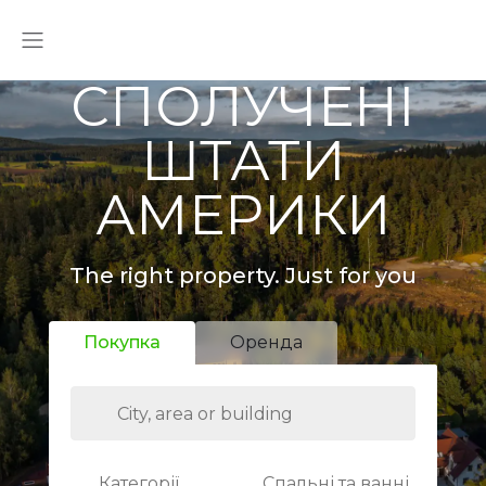
СПОЛУЧЕНІ
ШТАТИ
АМЕРИКИ
The right property. Just for you
Покупка
Оренда
Категорії
Спальні та ванні