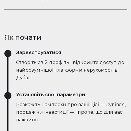
ринкові тенденції — все в режимі реального
Залишайтеся в розмові. Вбудований чат
часу. Він спрощує процес, заощаджує години
Houserfy дозволяє покупцям, продавцям та
зусиль і навіть веде переговори безпосередньо
агентам миттєво зв'язуватися — не потрібно
з ботами на стороні продавця, роблячи угоди
перемикатися між додатками. Задавайте
швидшими та ефективнішими, ніж будь-коли.
Як почати
запитання, діліться оголошеннями та отримуйте
оновлення в режимі реального часу — все в
Зареєструватися
одному місці.
Створіть свій профіль і відкрийте доступ до
найрозумнішої платформи нерухомості в
Дубаї.
Установіть свої параметри
Розкажіть нам трохи про ваші цілі — купівля,
продаж чи інвестиції — і про те, що для вас
важливо.