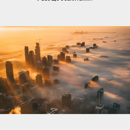
нерухомості. Коли вам подобається оголошення,
власник отримує сповіщення та може розпочати
розмову. Обмін повідомленнями простий, але
доступний лише власникам, які підписалися.
Щоб відповісти та зв’язатися з потенційними
покупцями чи орендарями, переконайтеся, що
ваша підписка активна.