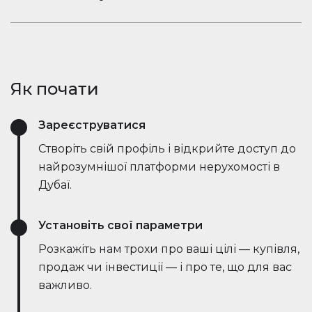
ринкові тенденції — все в режимі реального
Залишайтеся в розмові. Вбудований чат
часу. Він спрощує процес, заощаджує години
Houserfy дозволяє покупцям, продавцям та
зусиль і навіть веде переговори безпосередньо
агентам миттєво зв'язуватися — не потрібно
з ботами на стороні продавця, роблячи угоди
перемикатися між додатками. Задавайте
швидшими та ефективнішими, ніж будь-коли.
Як почати
запитання, діліться оголошеннями та отримуйте
оновлення в режимі реального часу — все в
Зареєструватися
одному місці.
Створіть свій профіль і відкрийте доступ до
найрозумнішої платформи нерухомості в
Дубаї.
Установіть свої параметри
Розкажіть нам трохи про ваші цілі — купівля,
продаж чи інвестиції — і про те, що для вас
важливо.