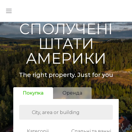
СПОЛУЧЕНІ
ШТАТИ
АМЕРИКИ
The right property. Just for you
Покупка
Оренда
Категорії
Спальні та ванні