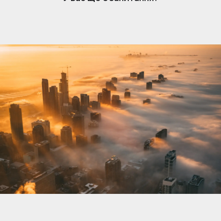
нерухомості. Коли вам подобається оголошення,
власник отримує сповіщення та може розпочати
розмову. Обмін повідомленнями простий, але
доступний лише власникам, які підписалися.
Щоб відповісти та зв’язатися з потенційними
покупцями чи орендарями, переконайтеся, що
ваша підписка активна.