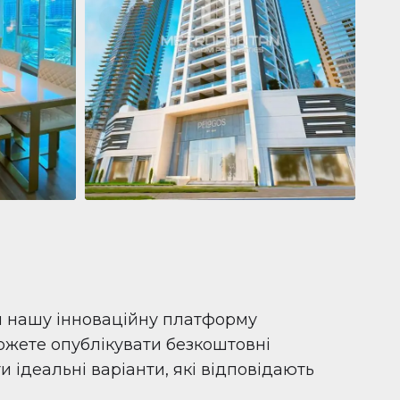
Квартира
681 199 $
Pelagos by IGO
e,
Pelagos by IGO, Dubai Marina, Dubai
1
2
71 м²
и нашу інноваційну платформу
можете опублікувати безкоштовні
 ідеальні варіанти, які відповідають