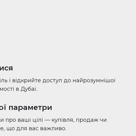
ися
іль і відкрийте доступ до найрозумнішої
ості в Дубаї.
вої параметри
и про ваші цілі — купівля, продаж чи
 те, що для вас важливо.