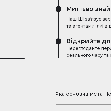
Миттєво знай
Наш ШІ зв'язує ва
та агентами, які в
Відкрийте дл
Переглядайте перс
и
реального часу та
Яка основна мета Ho
Houserfy — це безкошт
та відео для iPhone і 