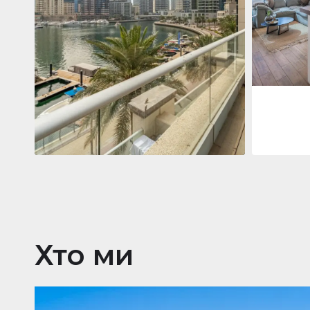
Jumeirah
Jumeirah Li
Gate, Duba
1
2
73 м²
Квартира
2 861 035 $
Beauport Tower
Beauport Tower, Marina Promenade,
Dubai Marina, Dubai
3
4
392 м²
Хто ми