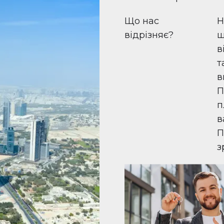
Що нас
Н
відрізняє?
ш
в
т
в
П
п
в
П
з