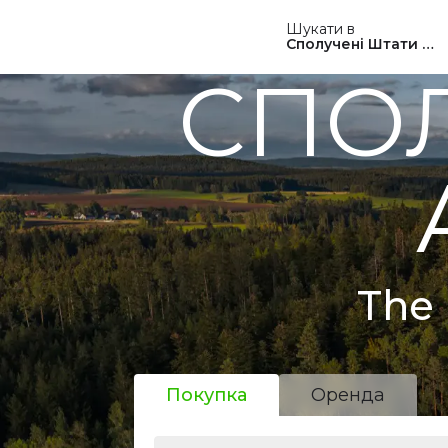
Шукати в
Сполучені Штати Ам
СПОЛ
The 
Покупка
Оренда