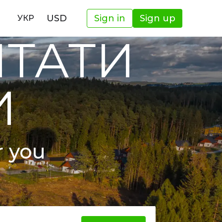
USD
Sign in
Sign up
УКР
ШТАТИ
И
r you