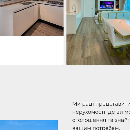
 Living Marina Gate
ving Marina Gate, Marina
i Marina, Dubai
Квартира
708 447 $
Beauport Tower
Beauport Tower, Marina Promenad
Dubai Marina, Dubai
1
2
96 м²
Ми раді представит
нерухомості, де ви 
оголошення та знайти
вашим потребам.