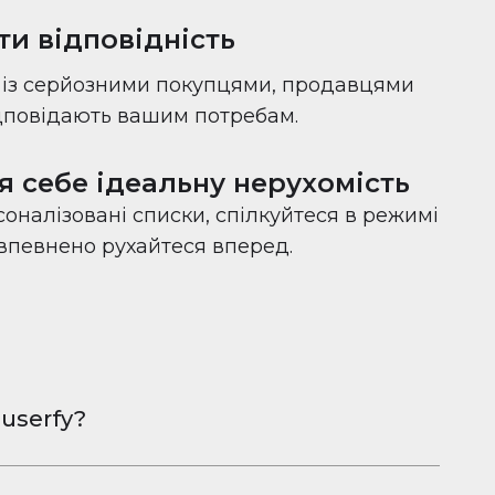
ти відповідність
с із серйозними покупцями, продавцями
ідповідають вашим потребам.
я себе ідеальну нерухомість
оналізовані списки, спілкуйтеся в режимі
 впевнено рухайтеся вперед.
userfy?
овна програма для обміну фотографіями
Android, розроблена, щоб допомогти