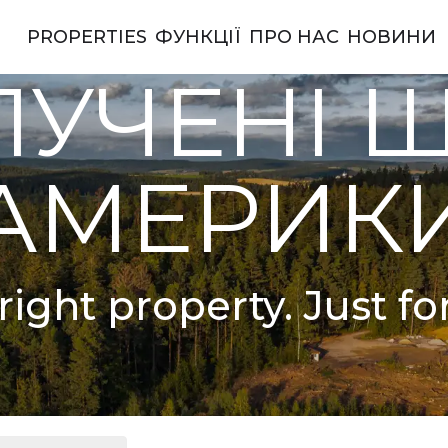
PROPERTIES
ФУНКЦІЇ
ПРО НАС
НОВИНИ
ерики
УЧЕНІ 
АМЕРИК
right property. Just fo