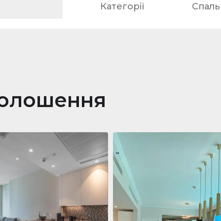
Категорії
Спальн
голошення
ра
688 011 $