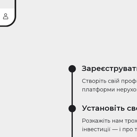
Зареєструват
Створіть свій проф
платформи нерухом
Установіть с
Розкажіть нам трох
інвестиції — і про