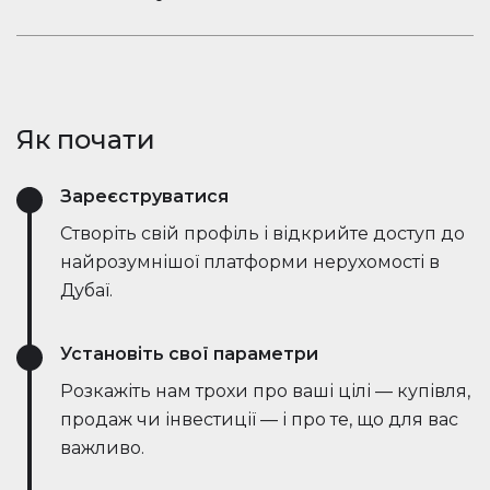
ринкові тенденції — все в режимі реального
Залишайтеся в розмові. Вбудований чат
часу. Він спрощує процес, заощаджує години
Houserfy дозволяє покупцям, продавцям та
зусиль і навіть веде переговори безпосередньо
агентам миттєво зв'язуватися — не потрібно
з ботами на стороні продавця, роблячи угоди
перемикатися між додатками. Задавайте
швидшими та ефективнішими, ніж будь-коли.
Як почати
запитання, діліться оголошеннями та отримуйте
оновлення в режимі реального часу — все в
Зареєструватися
одному місці.
Створіть свій профіль і відкрийте доступ до
найрозумнішої платформи нерухомості в
Дубаї.
Установіть свої параметри
Розкажіть нам трохи про ваші цілі — купівля,
продаж чи інвестиції — і про те, що для вас
важливо.