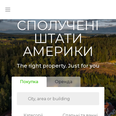
СПОЛУЧЕНІ
ШТАТИ
АМЕРИКИ
The right property. Just for you
Покупка
Оренда
Категорії
Спальні та ванні