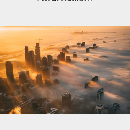
нерухомості. Коли вам подобається оголошення,
власник отримує сповіщення та може розпочати
розмову. Обмін повідомленнями простий, але
доступний лише власникам, які підписалися.
Щоб відповісти та зв’язатися з потенційними
покупцями чи орендарями, переконайтеся, що
ваша підписка активна.