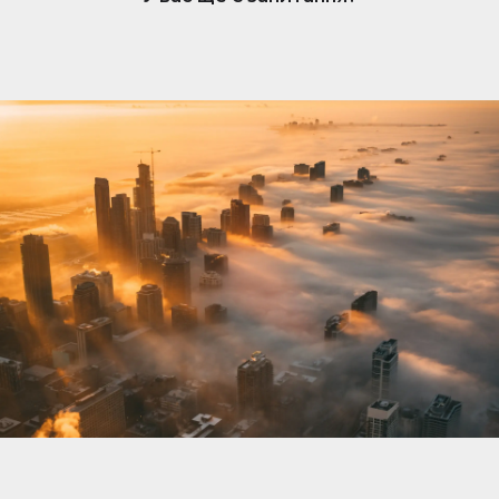
нерухомості. Коли вам подобається оголошення,
власник отримує сповіщення та може розпочати
розмову. Обмін повідомленнями простий, але
доступний лише власникам, які підписалися.
Щоб відповісти та зв’язатися з потенційними
покупцями чи орендарями, переконайтеся, що
ваша підписка активна.