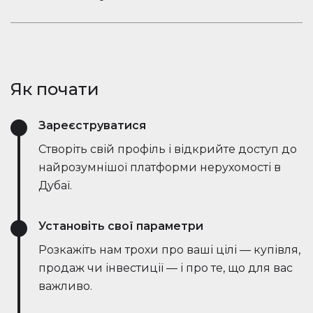
ринкові тенденції — все в режимі реального
Залишайтеся в розмові. Вбудований чат
часу. Він спрощує процес, заощаджує години
Houserfy дозволяє покупцям, продавцям та
зусиль і навіть веде переговори безпосередньо
агентам миттєво зв'язуватися — не потрібно
з ботами на стороні продавця, роблячи угоди
перемикатися між додатками. Задавайте
швидшими та ефективнішими, ніж будь-коли.
Як почати
запитання, діліться оголошеннями та отримуйте
оновлення в режимі реального часу — все в
Зареєструватися
одному місці.
Створіть свій профіль і відкрийте доступ до
найрозумнішої платформи нерухомості в
Дубаї.
Установіть свої параметри
Розкажіть нам трохи про ваші цілі — купівля,
продаж чи інвестиції — і про те, що для вас
важливо.