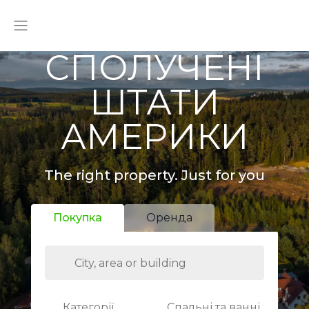
СПОЛУЧЕНІ
ШТАТИ
АМЕРИКИ
The right property. Just for you
Покупка
Оренда
Категорії
Спальні та ванні