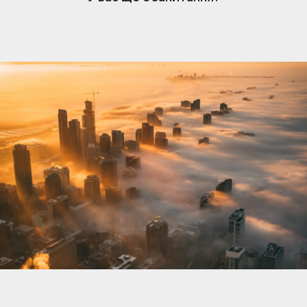
нерухомості. Коли вам подобається оголошення,
власник отримує сповіщення та може розпочати
розмову. Обмін повідомленнями простий, але
доступний лише власникам, які підписалися.
Щоб відповісти та зв’язатися з потенційними
покупцями чи орендарями, переконайтеся, що
ваша підписка активна.