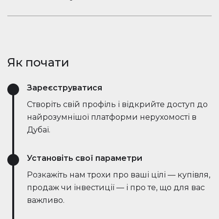
ринкові тенденції — все в режимі реального
Залишайтеся в розмові. Вбудований чат
часу. Він спрощує процес, заощаджує години
Houserfy дозволяє покупцям, продавцям та
зусиль і навіть веде переговори безпосередньо
агентам миттєво зв'язуватися — не потрібно
з ботами на стороні продавця, роблячи угоди
перемикатися між додатками. Задавайте
швидшими та ефективнішими, ніж будь-коли.
Як почати
запитання, діліться оголошеннями та отримуйте
оновлення в режимі реального часу — все в
Зареєструватися
одному місці.
Створіть свій профіль і відкрийте доступ до
найрозумнішої платформи нерухомості в
Дубаї.
Установіть свої параметри
Розкажіть нам трохи про ваші цілі — купівля,
продаж чи інвестиції — і про те, що для вас
важливо.