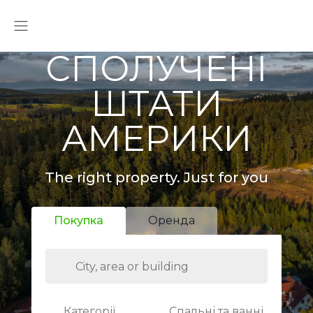
СПОЛУЧЕНІ
ШТАТИ
АМЕРИКИ
The right property. Just for you
Покупка
Оренда
Категорії
Спальні та ванні