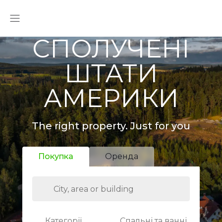
СПОЛУЧЕНІ
ШТАТИ
АМЕРИКИ
The right property. Just for you
Покупка
Оренда
Категорії
Спальні та ванні