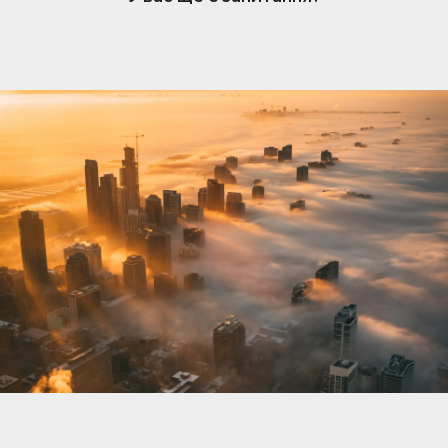
нерухомості. Коли вам подобається оголошення,
власник отримує сповіщення та може розпочати
розмову. Обмін повідомленнями простий, але
доступний лише власникам, які підписалися.
Щоб відповісти та зв’язатися з потенційними
покупцями чи орендарями, переконайтеся, що
ваша підписка активна.