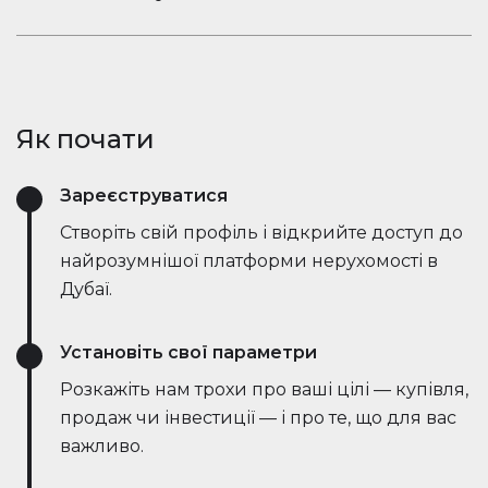
ринкові тенденції — все в режимі реального
Залишайтеся в розмові. Вбудований чат
часу. Він спрощує процес, заощаджує години
Houserfy дозволяє покупцям, продавцям та
зусиль і навіть веде переговори безпосередньо
агентам миттєво зв'язуватися — не потрібно
з ботами на стороні продавця, роблячи угоди
перемикатися між додатками. Задавайте
швидшими та ефективнішими, ніж будь-коли.
Як почати
запитання, діліться оголошеннями та отримуйте
оновлення в режимі реального часу — все в
Зареєструватися
одному місці.
Створіть свій профіль і відкрийте доступ до
найрозумнішої платформи нерухомості в
Дубаї.
Установіть свої параметри
Розкажіть нам трохи про ваші цілі — купівля,
продаж чи інвестиції — і про те, що для вас
важливо.