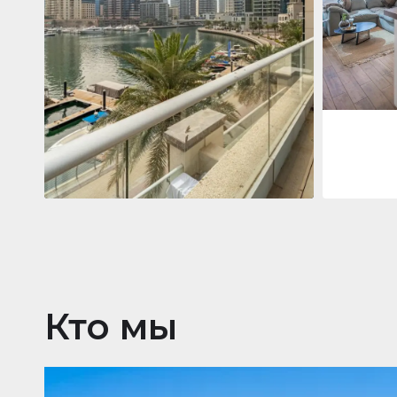
Jumeirah
Jumeirah Li
Gate, Duba
1
2
73 m²
Квартира
2 861 035 $
Beauport Tower
Beauport Tower, Marina Promenade,
Dubai Marina, Dubai
3
4
392 m²
Кто мы