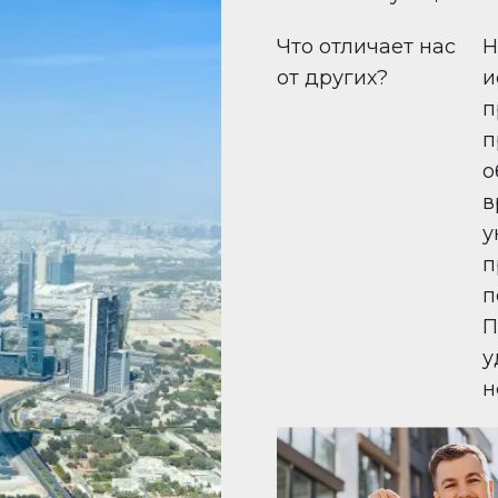
Что отличает нас
Н
от других?
и
п
п
о
в
у
п
п
П
у
н