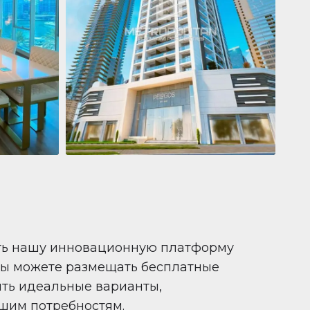
Квартира
681 199 $
Pelagos by IGO
e,
Pelagos by IGO, Dubai Marina, Dubai
1
2
71 m²
ть нашу инновационную платформу
вы можете размещать бесплатные
ить идеальные варианты,
шим потребностям.