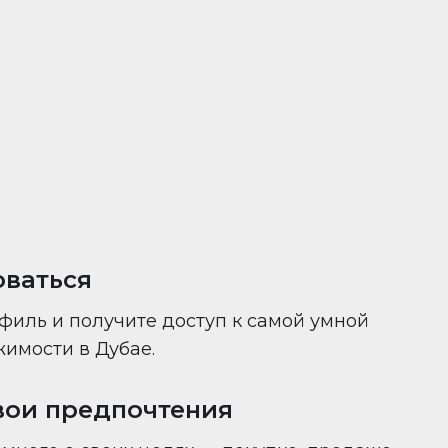
ни — всё в одном месте.
оваться
филь и получите доступ к самой умной
имости в Дубае.
вои предпочтения