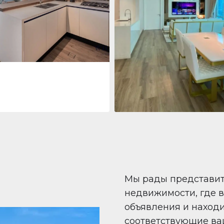
 Living Marina Gate
ving Marina Gate, Marina
i Marina, Dubai
Квартира
708 447 $
Beauport Tower
Beauport Tower, Marina Promenad
Dubai Marina, Dubai
1
2
96 m²
Мы рады представи
недвижимости, где 
объявления и наход
соответствующие ва