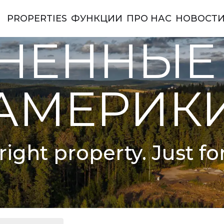
PROPERTIES
ФУНКЦИИ
ПРО НАС
НОВОСТ
ы Америки
НЕННЫЕ
АМЕРИК
right property. Just fo