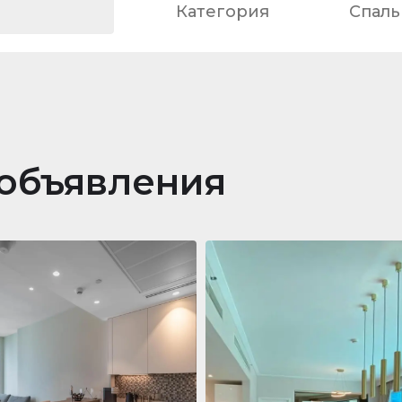
Категория
Спаль
объявления
ра
688 011 $