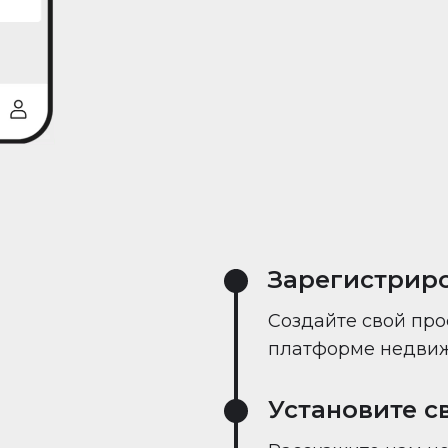
реального време
Зарегистрир
Создайте свой про
платформе недвиж
Установите с