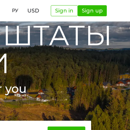
И
USD
Sign in
Sign up
РУ
 ШТАТЫ
И
r you