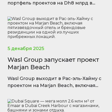
портфель проектов на Dh8 млрд в
Дубае, стартующих с 2026 года,
включая жилые комплексы у воды и
умные офисы.
5 декабря 2025
Wasl Group запускает проект
Marjan Beach
Wasl Group выходит в Рас-эль-Хайму с
проектом на Marjan Beach, включая
пятизвёздочный отель и брендовые
резиденции на одной из лучших
прибрежных локаций.