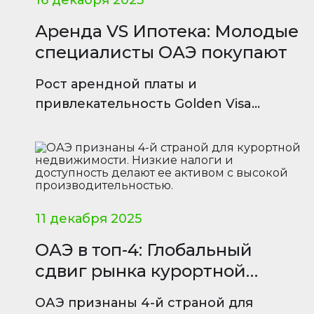
16 декабря 2025
Аренда VS Ипотека: Молодые
специалисты ОАЭ покупают
Рост арендной платы и
привлекательность Golden Visa
побуждают молодых резидентов ОАЭ
переходить от аренды к владению
жильем.
11 декабря 2025
ОАЭ в топ-4: Глобальный
сдвиг рынка курортной
недвижиости
ОАЭ признаны 4-й страной для