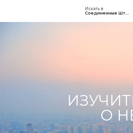
Искать в
Соединенные Штат
ИЗУЧИТ
О Н