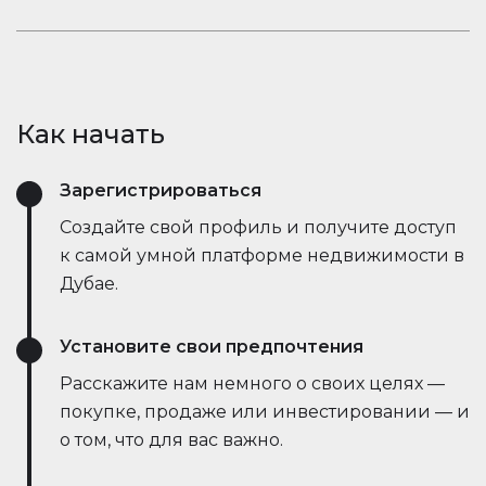
открывает новые возможности.
рыночные тенденции — всё это в режиме
Оставайтесь в курсе событий. Встроенный чат
реального времени. Он упрощает процесс,
Houserfy позволяет покупателям, продавцам и
экономит время и даже позволяет вести
агентам мгновенно общаться — без
переговоры напрямую с ботами продавца,
необходимости переключаться между
делая сделки быстрее и эффективнее, чем
Как начать
приложениями. Задавайте вопросы, делитесь
когда-либо.
объявлениями и получайте обновления в
Зарегистрироваться
режиме реального времени — всё в одном
месте.
Создайте свой профиль и получите доступ
к самой умной платформе недвижимости в
Дубае.
Установите свои предпочтения
Расскажите нам немного о своих целях —
покупке, продаже или инвестировании — и
о том, что для вас важно.