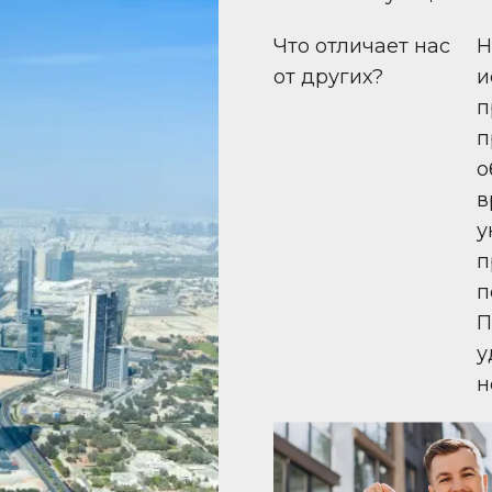
Что отличает нас
Н
от других?
и
п
п
о
в
у
п
п
П
у
н