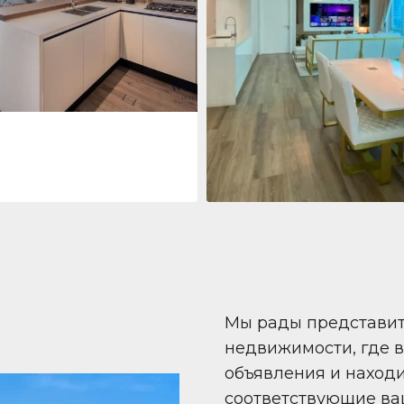
 Living Marina Gate
ving Marina Gate, Marina
i Marina, Dubai
Квартира
708 447 $
Beauport Tower
Beauport Tower, Marina Promenad
Dubai Marina, Dubai
1
2
96 m²
Мы рады представи
недвижимости, где 
объявления и наход
соответствующие ва