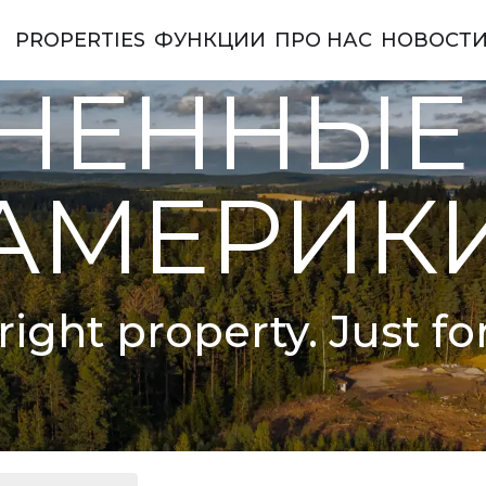
PROPERTIES
ФУНКЦИИ
ПРО НАС
НОВОСТ
ы Америки
НЕННЫЕ
АМЕРИК
right property. Just fo