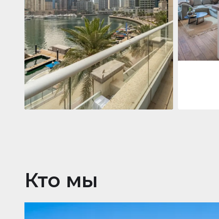
Jumeirah
Jumeirah Li
Gate, Duba
1
2
73 m²
Квартира
2 861 035 $
Beauport Tower
Beauport Tower, Marina Promenade,
Dubai Marina, Dubai
3
4
392 m²
Кто мы