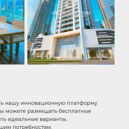
Квартира
681 199 $
Pelagos by IGO
e,
Pelagos by IGO, Dubai Marina, Dubai
1
2
71 m²
ть нашу инновационную платформу
вы можете размещать бесплатные
ить идеальные варианты,
шим потребностям.