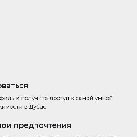
ни — всё в одном месте.
оваться
филь и получите доступ к самой умной
имости в Дубае.
вои предпочтения