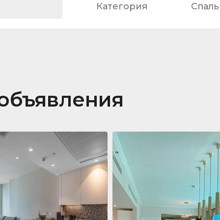
Категория
Спаль
объявления
ра
688 011 $