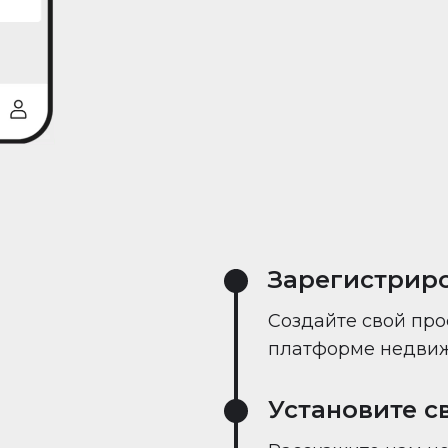
реального време
Зарегистрир
Создайте свой про
платформе недвиж
Установите с