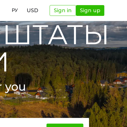
И
USD
Sign in
Sign up
РУ
 ШТАТЫ
И
r you