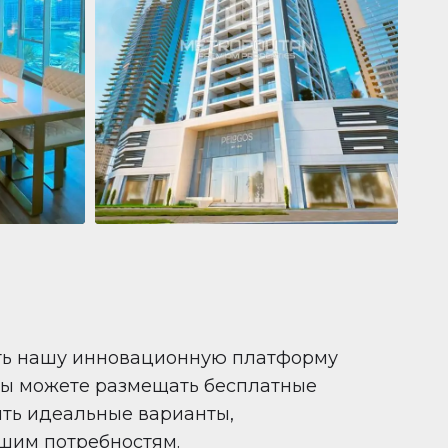
Квартира
681 199 $
Pelagos by IGO
e,
Pelagos by IGO, Dubai Marina, Dubai
1
2
71 m²
ть нашу инновационную платформу
вы можете размещать бесплатные
ить идеальные варианты,
шим потребностям.