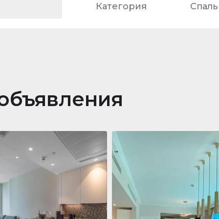
Категория
Спаль
объявления
ра
688 011 $