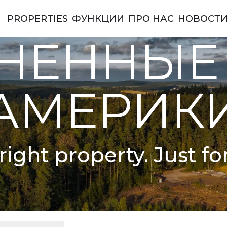
PROPERTIES
ФУНКЦИИ
ПРО НАС
НОВОСТ
ы Америки
НЕННЫЕ
АМЕРИК
right property. Just fo