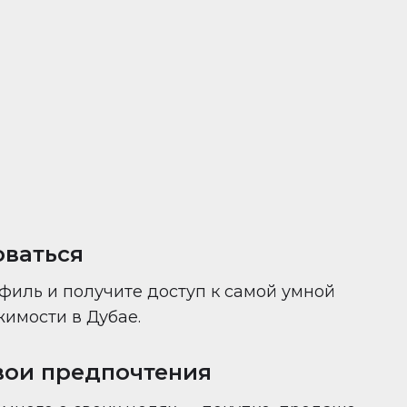
ни — всё в одном месте.
оваться
филь и получите доступ к самой умной
имости в Дубае.
вои предпочтения