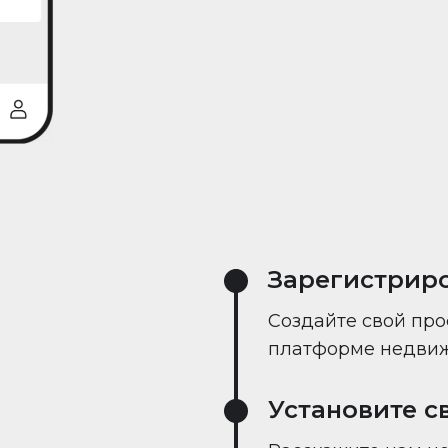
реального време
Зарегистрир
Создайте свой про
платформе недвиж
Установите с