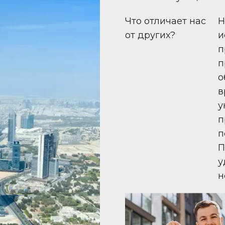
Что отличает нас
Н
от других?
и
п
п
о
в
у
п
п
П
у
н