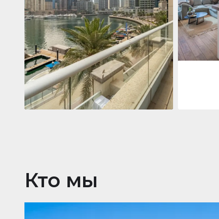
Jumeirah
Jumeirah Li
Gate, Duba
1
2
73 m²
Квартира
2 861 035 $
Beauport Tower
Beauport Tower, Marina Promenade,
Dubai Marina, Dubai
3
4
392 m²
Кто мы