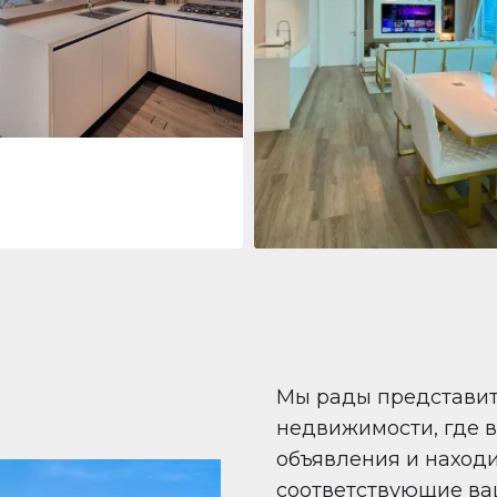
 Living Marina Gate
ving Marina Gate, Marina
i Marina, Dubai
Квартира
708 447 $
Beauport Tower
Beauport Tower, Marina Promenad
Dubai Marina, Dubai
1
2
96 m²
Мы рады представи
недвижимости, где 
объявления и наход
соответствующие ва