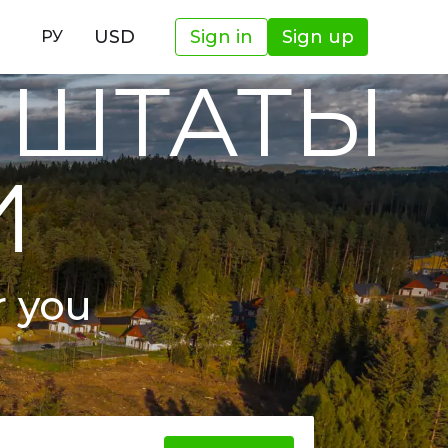
И
USD
Sign in
Sign up
РУ
 ШТАТЫ
И
r you