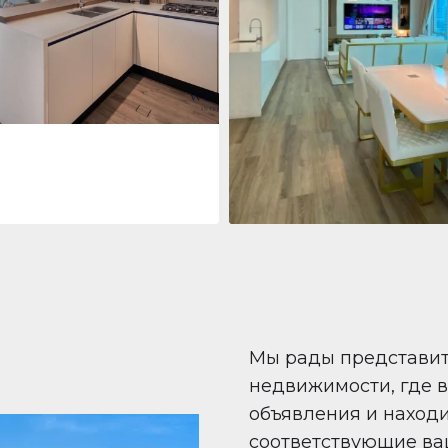
 Living Marina Gate
ving Marina Gate, Marina
i Marina, Dubai
Квартира
708 447 $
Beauport Tower
Beauport Tower, Marina Promenad
Dubai Marina, Dubai
1
2
96 m²
Мы рады представи
недвижимости, где 
объявления и наход
соответствующие ва