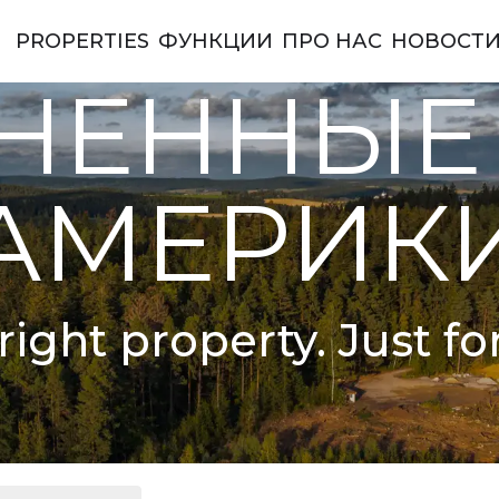
PROPERTIES
ФУНКЦИИ
ПРО НАС
НОВОСТ
ы Америки
НЕННЫЕ
АМЕРИК
right property. Just fo