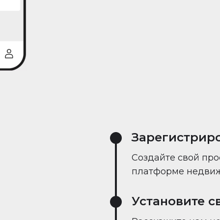
реального време
Зарегистрир
Создайте свой про
платформе недвиж
Установите с