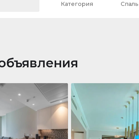
Категория
Спаль
объявления
ра
688 011 $