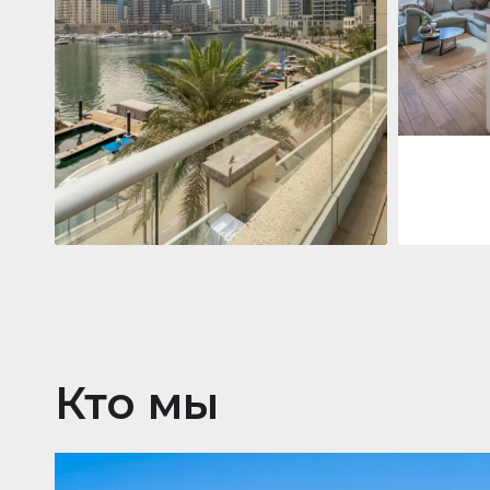
Jumeirah
Jumeirah Li
Gate, Duba
1
2
73 m²
Квартира
2 861 035 $
Beauport Tower
Beauport Tower, Marina Promenade,
Dubai Marina, Dubai
3
4
392 m²
Кто мы