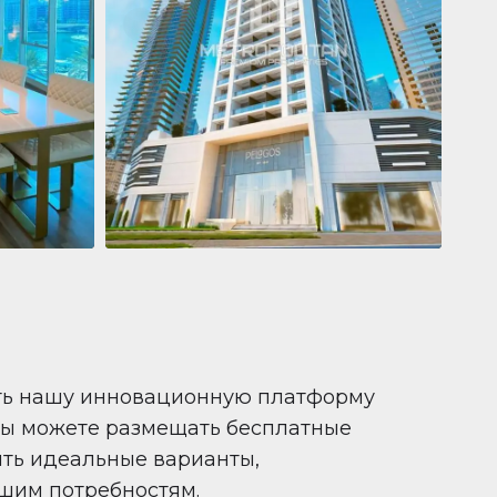
Квартира
681 199 $
Pelagos by IGO
e,
Pelagos by IGO, Dubai Marina, Dubai
1
2
71 m²
ть нашу инновационную платформу
вы можете размещать бесплатные
ить идеальные варианты,
шим потребностям.