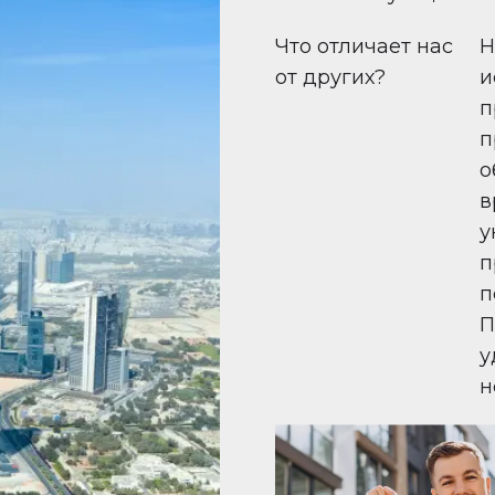
Что отличает нас
Н
от других?
и
п
п
о
в
у
п
п
П
у
н