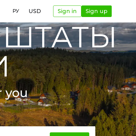
И
USD
Sign in
Sign up
РУ
 ШТАТЫ
И
r you