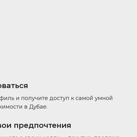
ни — всё в одном месте.
оваться
филь и получите доступ к самой умной
имости в Дубае.
вои предпочтения