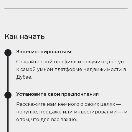
открывает новые возможности.
рыночные тенденции — всё это в режиме
Оставайтесь в курсе событий. Встроенный чат
реального времени. Он упрощает процесс,
Houserfy позволяет покупателям, продавцам и
экономит время и даже позволяет вести
агентам мгновенно общаться — без
переговоры напрямую с ботами продавца,
необходимости переключаться между
делая сделки быстрее и эффективнее, чем
Как начать
приложениями. Задавайте вопросы, делитесь
когда-либо.
объявлениями и получайте обновления в
Зарегистрироваться
режиме реального времени — всё в одном
месте.
Создайте свой профиль и получите доступ
к самой умной платформе недвижимости в
Дубае.
Установите свои предпочтения
Расскажите нам немного о своих целях —
покупке, продаже или инвестировании — и
о том, что для вас важно.