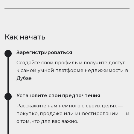
открывает новые возможности.
рыночные тенденции — всё это в режиме
Оставайтесь в курсе событий. Встроенный чат
реального времени. Он упрощает процесс,
Houserfy позволяет покупателям, продавцам и
экономит время и даже позволяет вести
агентам мгновенно общаться — без
переговоры напрямую с ботами продавца,
необходимости переключаться между
делая сделки быстрее и эффективнее, чем
Как начать
приложениями. Задавайте вопросы, делитесь
когда-либо.
объявлениями и получайте обновления в
Зарегистрироваться
режиме реального времени — всё в одном
месте.
Создайте свой профиль и получите доступ
к самой умной платформе недвижимости в
Дубае.
Установите свои предпочтения
Расскажите нам немного о своих целях —
покупке, продаже или инвестировании — и
о том, что для вас важно.