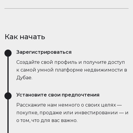
открывает новые возможности.
рыночные тенденции — всё это в режиме
Оставайтесь в курсе событий. Встроенный чат
реального времени. Он упрощает процесс,
Houserfy позволяет покупателям, продавцам и
экономит время и даже позволяет вести
агентам мгновенно общаться — без
переговоры напрямую с ботами продавца,
необходимости переключаться между
делая сделки быстрее и эффективнее, чем
Как начать
приложениями. Задавайте вопросы, делитесь
когда-либо.
объявлениями и получайте обновления в
Зарегистрироваться
режиме реального времени — всё в одном
месте.
Создайте свой профиль и получите доступ
к самой умной платформе недвижимости в
Дубае.
Установите свои предпочтения
Расскажите нам немного о своих целях —
покупке, продаже или инвестировании — и
о том, что для вас важно.