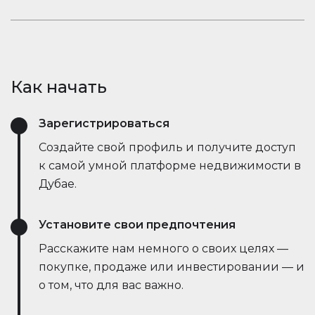
открывает новые возможности.
рыночные тенденции — всё это в режиме
Оставайтесь в курсе событий. Встроенный чат
реального времени. Он упрощает процесс,
Houserfy позволяет покупателям, продавцам и
экономит время и даже позволяет вести
агентам мгновенно общаться — без
переговоры напрямую с ботами продавца,
необходимости переключаться между
делая сделки быстрее и эффективнее, чем
Как начать
приложениями. Задавайте вопросы, делитесь
когда-либо.
объявлениями и получайте обновления в
Зарегистрироваться
режиме реального времени — всё в одном
месте.
Создайте свой профиль и получите доступ
к самой умной платформе недвижимости в
Дубае.
Установите свои предпочтения
Расскажите нам немного о своих целях —
покупке, продаже или инвестировании — и
о том, что для вас важно.