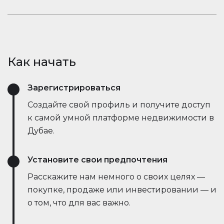
открывает новые возможности.
рыночные тенденции — всё это в режиме
Оставайтесь в курсе событий. Встроенный чат
реального времени. Он упрощает процесс,
Houserfy позволяет покупателям, продавцам и
экономит время и даже позволяет вести
агентам мгновенно общаться — без
переговоры напрямую с ботами продавца,
необходимости переключаться между
делая сделки быстрее и эффективнее, чем
Как начать
приложениями. Задавайте вопросы, делитесь
когда-либо.
объявлениями и получайте обновления в
Зарегистрироваться
режиме реального времени — всё в одном
месте.
Создайте свой профиль и получите доступ
к самой умной платформе недвижимости в
Дубае.
Установите свои предпочтения
Расскажите нам немного о своих целях —
покупке, продаже или инвестировании — и
о том, что для вас важно.