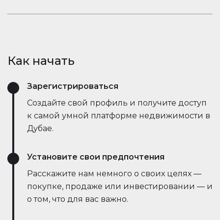
открывает новые возможности.
рыночные тенденции — всё это в режиме
Оставайтесь в курсе событий. Встроенный чат
реального времени. Он упрощает процесс,
Houserfy позволяет покупателям, продавцам и
экономит время и даже позволяет вести
агентам мгновенно общаться — без
переговоры напрямую с ботами продавца,
необходимости переключаться между
делая сделки быстрее и эффективнее, чем
Как начать
приложениями. Задавайте вопросы, делитесь
когда-либо.
объявлениями и получайте обновления в
Зарегистрироваться
режиме реального времени — всё в одном
месте.
Создайте свой профиль и получите доступ
к самой умной платформе недвижимости в
Дубае.
Установите свои предпочтения
Расскажите нам немного о своих целях —
покупке, продаже или инвестировании — и
о том, что для вас важно.