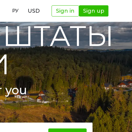
И
USD
Sign in
Sign up
РУ
 ШТАТЫ
И
r you