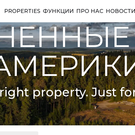
PROPERTIES
ФУНКЦИИ
ПРО НАС
НОВОСТ
ы Америки
НЕННЫЕ
АМЕРИК
right property. Just fo