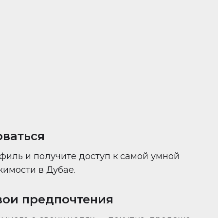
ни — всё в одном месте.
оваться
филь и получите доступ к самой умной
имости в Дубае.
вои предпочтения