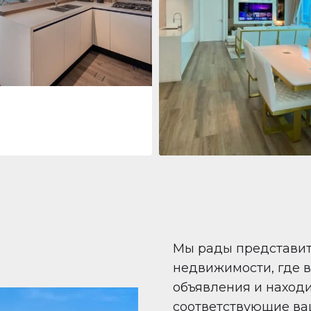
 Living Marina Gate
ving Marina Gate, Marina
i Marina, Dubai
Квартира
708 447 $
Beauport Tower
Beauport Tower, Marina Promenad
Dubai Marina, Dubai
1
2
96 m²
Мы рады представи
недвижимости, где 
объявления и наход
соответствующие ва