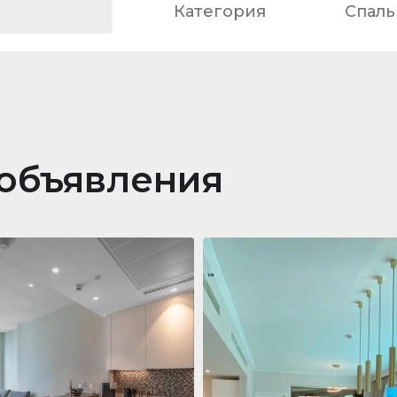
Категория
Спаль
объявления
ра
688 011 $