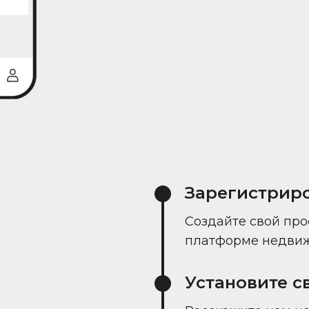
реального време
Зарегистрир
Создайте свой про
платформе недвиж
Установите с