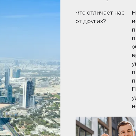
Что отличает нас
Н
от других?
и
п
п
о
в
у
п
п
П
у
н