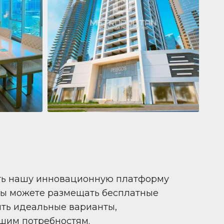
Квартира
681 199 $
Pelagos by IGO
e,
Pelagos by IGO, Dubai Marina, Dubai
1
2
71 m²
ть нашу инновационную платформу
вы можете размещать бесплатные
ить идеальные варианты,
шим потребностям.