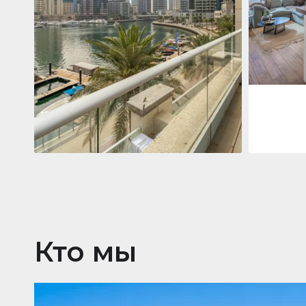
Jumeirah
Jumeirah Li
Gate, Duba
1
2
73 m²
Квартира
2 861 035 $
Beauport Tower
Beauport Tower, Marina Promenade,
Dubai Marina, Dubai
3
4
392 m²
Кто мы