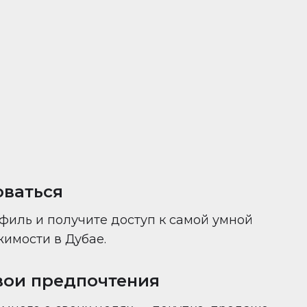
ни — всё в одном месте.
оваться
филь и получите доступ к самой умной
имости в Дубае.
вои предпочтения