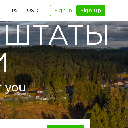
И
USD
Sign in
Sign up
РУ
 ШТАТЫ
И
r you