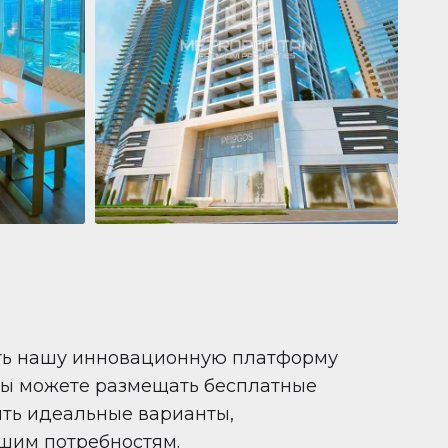
Квартира
681 199 $
Pelagos by IGO
e,
Pelagos by IGO, Dubai Marina, Dubai
1
2
71 m²
ть нашу инновационную платформу
вы можете размещать бесплатные
ить идеальные варианты,
шим потребностям.