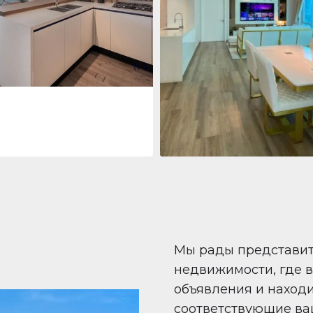
 Living Marina Gate
ving Marina Gate, Marina
i Marina, Dubai
Квартира
708 447 $
Beauport Tower
Beauport Tower, Marina Promenad
Dubai Marina, Dubai
1
2
96 m²
Мы рады представи
недвижимости, где 
объявления и наход
соответствующие ва