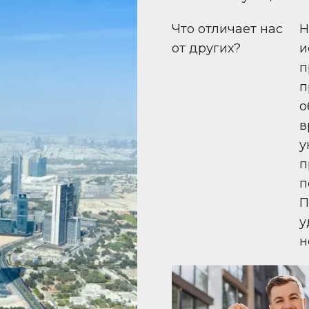
Что отличает нас
Н
от других?
и
п
п
о
в
у
п
п
П
у
н