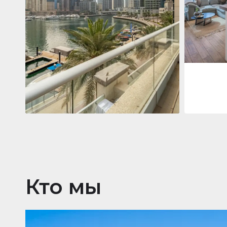
Jumeirah
Jumeirah Li
Gate, Duba
1
2
73 m²
Квартира
2 861 035 $
Beauport Tower
Beauport Tower, Marina Promenade,
Dubai Marina, Dubai
3
4
392 m²
Кто мы