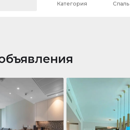
Категория
Спаль
объявления
ра
688 011 $