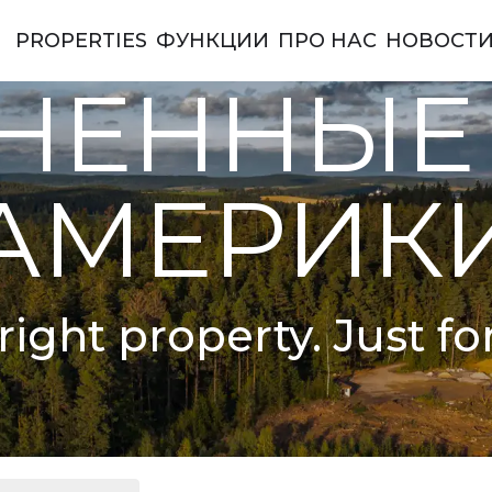
PROPERTIES
ФУНКЦИИ
ПРО НАС
НОВОСТ
ы Америки
НЕННЫЕ
АМЕРИК
right property. Just fo