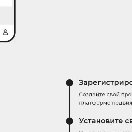
реального време
Зарегистрир
Создайте свой про
платформе недвиж
Установите с