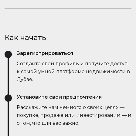
открывает новые возможности.
рыночные тенденции — всё это в режиме
Оставайтесь в курсе событий. Встроенный чат
реального времени. Он упрощает процесс,
Houserfy позволяет покупателям, продавцам и
экономит время и даже позволяет вести
агентам мгновенно общаться — без
переговоры напрямую с ботами продавца,
необходимости переключаться между
делая сделки быстрее и эффективнее, чем
Как начать
приложениями. Задавайте вопросы, делитесь
когда-либо.
объявлениями и получайте обновления в
Зарегистрироваться
режиме реального времени — всё в одном
месте.
Создайте свой профиль и получите доступ
к самой умной платформе недвижимости в
Дубае.
Установите свои предпочтения
Расскажите нам немного о своих целях —
покупке, продаже или инвестировании — и
о том, что для вас важно.